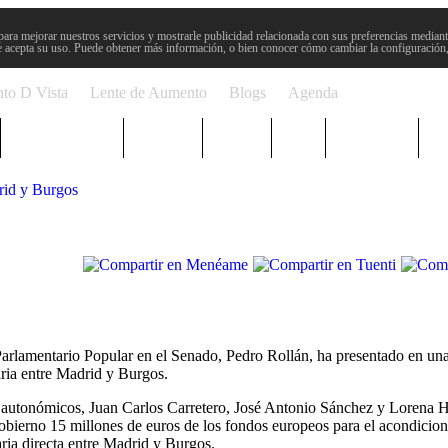
para mejorar nuestros servicios y mostrarle publicidad relacionada con sus preferencias mediante
 acepta su uso. Puede obtener más información, o bien conocer cómo cambiar la configuración
to D Vista
Lente de Aumento
Blogs
Agenda
Semana Santa
Sucesos
Plenos
Paro
Cervantes
drid y Burgos
rlamentario Popular en el Senado, Pedro Rollán, ha presentado en una
iaria entre Madrid y Burgos.
s autonómicos, Juan Carlos Carretero, José Antonio Sánchez y Lorena H
Gobierno 15 millones de euros de los fondos europeos para el acondicio
iaria directa entre Madrid y Burgos.