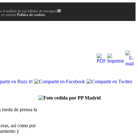
 el análisis de sus hábitos de navegación.
x
, en nuestra
Política de cookies
 rueda de prensa la
eras, así como por
namiento y