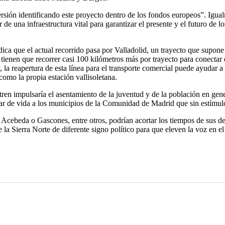
ersión identificando este proyecto dentro de los fondos europeos”. Igua
r de una infraestructura vital para garantizar el presente y el futuro de 
ica que el actual recorrido pasa por Valladolid, un trayecto que supone
e tienen que recorrer casi 100 kilómetros más por trayecto para conect
 reapertura de esta línea para el transporte comercial puede ayudar a d
omo la propia estación vallisoletana.
tren impulsaría el asentamiento de la juventud y de la población en gene
otar de vida a los municipios de la Comunidad de Madrid que sin estímulo
Acebeda o Gascones, entre otros, podrían acortar los tiempos de sus d
e la Sierra Norte de diferente signo político para que eleven la voz en 