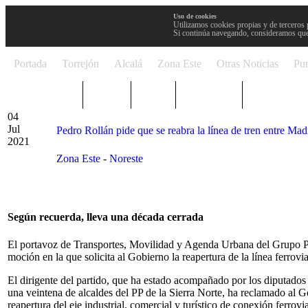
Uso de cookies
Utilizamos cookies propias y de terceros 
Si continúa navegando, consideramos que
Portada
Torrejón
Alcalá
Zona Este
Otras Noticias
Pun
TRENDING
Púnica
Metro
Choniblog
MetroEste
04
Jul
Pedro Rollán pide que se reabra la línea de tren entre Ma
2021
Zona Este
-
Noreste
Según recuerda, lleva una década cerrada
El portavoz de Transportes, Movilidad y Agenda Urbana del Grupo Pa
moción en la que solicita al Gobierno la reapertura de la línea ferrov
El dirigente del partido, que ha estado acompañado por los diputado
una veintena de alcaldes del PP de la Sierra Norte, ha reclamado al 
reapertura del eje industrial, comercial y turístico de conexión ferrov