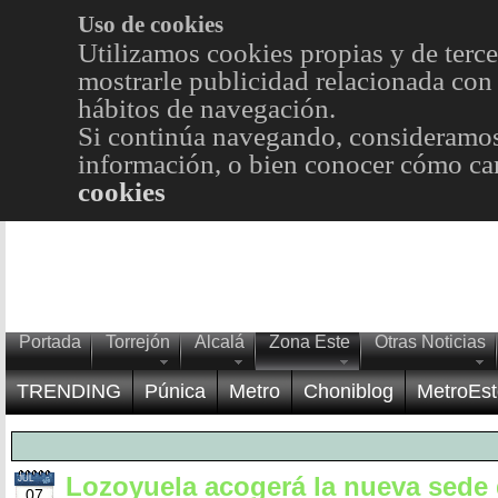
Uso de cookies
Utilizamos cookies propias y de terce
mostrarle publicidad relacionada con 
hábitos de navegación.
Si continúa navegando, consideramos
información, o bien conocer cómo cam
cookies
Portada
Torrejón
Alcalá
Zona Este
Otras Noticias
TRENDING
Púnica
Metro
Choniblog
MetroEst
Lozoyuela acogerá la nueva sede 
JUL
07