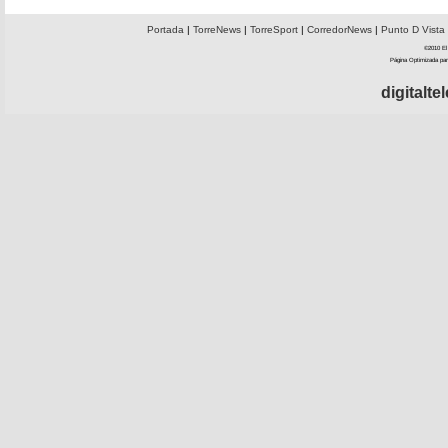
Portada
|
TorreNews
|
TorreSport
|
CorredorNews
|
Punto D Vista
©2010 El 
Página Optimizada par
digitalt