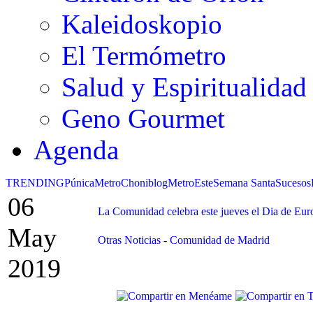
Kaleidoskopio
El Termómetro
Salud y Espiritualidad
Geno Gourmet
Agenda
TRENDING
Púnica
Metro
Choniblog
MetroEste
Semana Santa
Sucesos
06
La Comunidad celebra este jueves el Dia de Eur
May
Otras Noticias
-
Comunidad de Madrid
2019