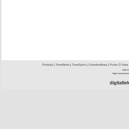
Portada
|
TorreNews
|
TorreSport
|
CorredorNews
|
Punto D Vista
©2010 El 
Página Optimizada par
digitalt