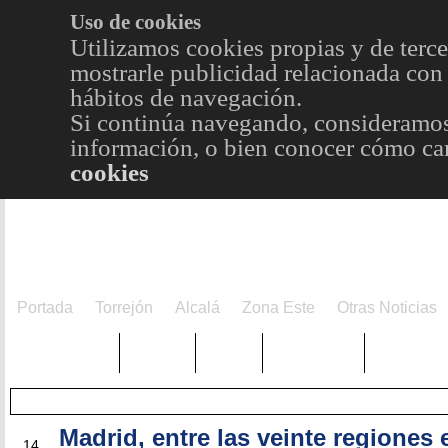
Uso de cookies
Utilizamos cookies propias y de terce
mostrarle publicidad relacionada con 
hábitos de navegación.
Si continúa navegando, consideramos
información, o bien conocer cómo cam
cookies
Portada
Torrejón
Alcalá
Zona Este
Otras Noticias
TRENDING
Púnica
Metro
Choniblog
MetroEst
Madrid, entre las veinte regiones
ENE
14