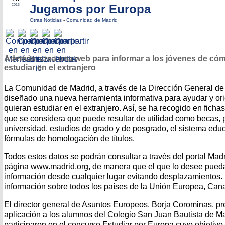
Jugamos por Europa
2013
Otras Noticias
-
Comunidad de Madrid
Además, crea una web para informar a los jóvenes de có
estudiar en el extranjero
La Comunidad de Madrid, a través de la Dirección General d
diseñado una nueva herramienta informativa para
ayudar y or
quieran estudiar en el extranjero. Así, se
ha recogido en ficha
que se considera que
puede resultar de utilidad como becas,
universidad, estudios de grado y de posgrado, el sistema edu
fórmulas de homologación de títulos.
Todos estos datos se podrán consultar a través del portal Mad
página www.madrid.org, de manera que el que lo
desee pueda
información desde cualquier lugar evitando
desplazamientos. 
información sobre todos los
países de la Unión Europea, Cana
El director general de Asuntos Europeos, Borja Corominas, p
aplicación a los alumnos del Colegio San Juan Bautista de
Ma
participaron en el concurso Estudiar por Europa cuyo
objetivo