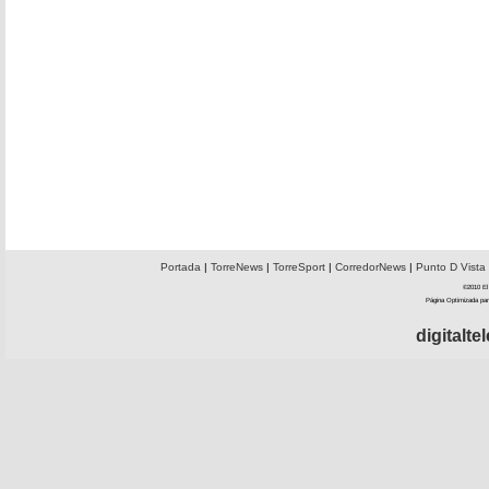
Portada
|
TorreNews
|
TorreSport
|
CorredorNews
|
Punto D Vista
©2010 El 
Página Optimizada par
digitalt