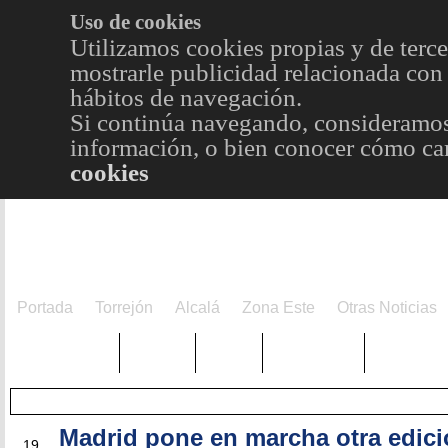
Uso de cookies
Utilizamos cookies propias y de terce
mostrarle publicidad relacionada con 
hábitos de navegación.
Si continúa navegando, consideramos
información, o bien conocer cómo cam
cookies
Portada
Torrejón
Alcalá
Zona Este
Otras Noticias
TRENDING
Púnica
Metro
Choniblog
MetroEst
Madrid pone en marcha otra edici
MAR
19