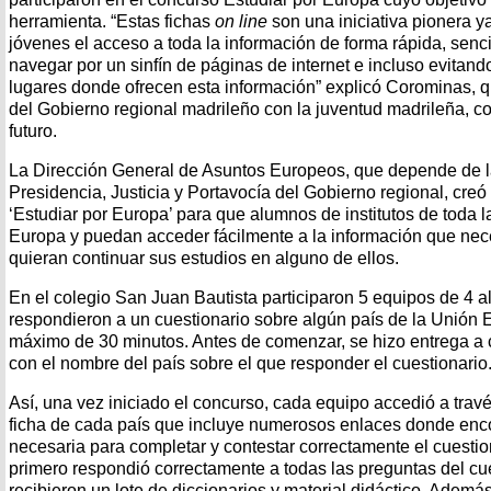
herramienta.
“Estas fichas
on line
son una iniciativa pionera ya
jóvenes el acceso a toda la información de forma rápida, senci
navegar por un sinfín de páginas de internet e incluso
evitand
lugares donde ofrecen esta información”
explicó Corominas, q
del Gobierno regional
madrileño con la juventud madrileña, c
futuro.
La Dirección General de Asuntos Europeos, que depende de 
Presidencia, Justicia y Portavocía del Gobierno regional, cre
‘Estudiar por Europa’ para que alumnos de institutos de toda 
Europa y puedan acceder fácilmente a la información
que nec
quieran continuar sus estudios en alguno de
ellos.
En el colegio San Juan Bautista participaron 5 equipos de 4
respondieron a un cuestionario sobre algún país de la Unión
E
máximo de 30 minutos. Antes de comenzar, se hizo
entrega a 
con el nombre del país sobre el que
responder el cuestionario
Así, una vez iniciado el concurso, cada equipo accedió a trav
ficha de cada país que incluye numerosos enlaces donde
enco
necesaria para completar y contestar
correctamente el cuestio
primero respondió
correctamente a todas las preguntas del cu
recibieron un lote de diccionarios y material didáctico. Ademá