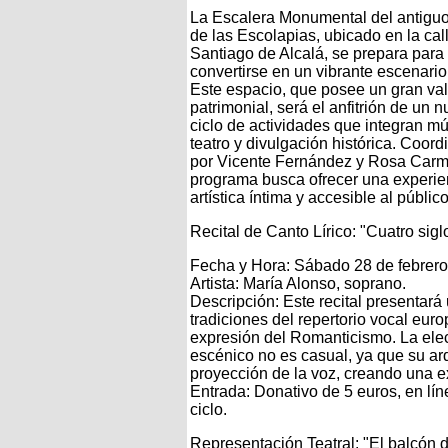
La Escalera Monumental del antigu
de las Escolapias, ubicado en la cal
Santiago de Alcalá, se prepara para
convertirse en un vibrante escenario 
Este espacio, que posee un gran val
patrimonial, será el anfitrión de un 
ciclo de actividades que integran mú
teatro y divulgación histórica. Coor
por Vicente Fernández y Rosa Carm
programa busca ofrecer una experie
artística íntima y accesible al públic
Recital de Canto Lírico: "Cuatro sig
Fecha y Hora: Sábado 28 de febrero 
Artista: María Alonso, soprano.
Descripción: Este recital presentará
tradiciones del repertorio vocal eur
expresión del Romanticismo. La el
escénico no es casual, ya que su arq
proyección de la voz, creando una e
Entrada: Donativo de 5 euros, en líne
ciclo.
Representación Teatral: "El balcón 