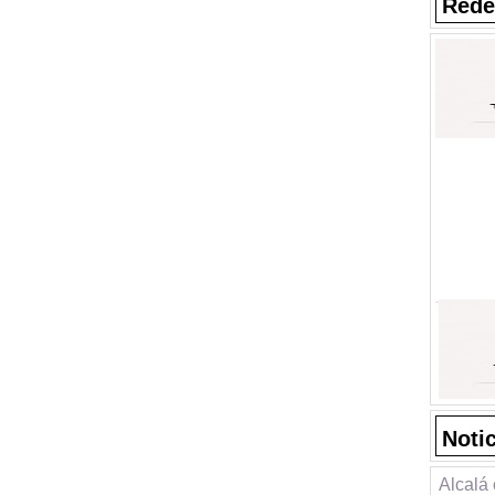
Rede
Noti
Alcalá 