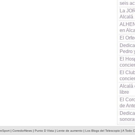
seis a
La JOR
Alcalá
ALHENA
en Alc
El Orf
Dedica
Pedro 
El Hos
concier
El Clu
concier
Alcalá 
libre
El Coro
de Ant
Dedica
sonora
reSport
|
CorredorNews
|
Punto D Vista
|
Lente de aumento
|
Los Blogs del Telescopio
|
A Todo C