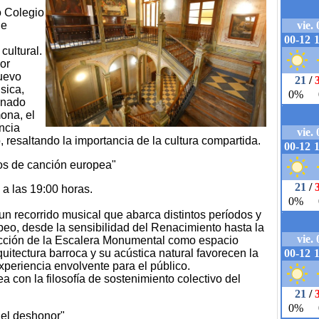
o Colegio
le
cultural.
or
nuevo
sica,
dinado
ona, el
ncia
o, resaltando la importancia de la cultura compartida.
los de canción europea"
a las 19:00 horas.
 un recorrido musical que abarca distintos períodos y
opeo, desde la sensibilidad del Renacimiento hasta la
ección de la Escalera Monumental como espacio
uitectura barroca y su acústica natural favorecen la
xperiencia envolvente para el público.
a con la filosofía de sostenimiento colectivo del
del deshonor"