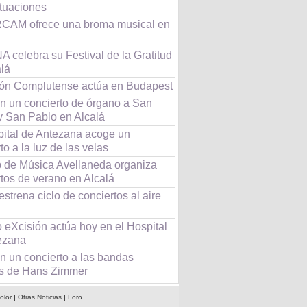
ctuaciones
CAM ofrece una broma musical en
 celebra su Festival de la Gratitud
alá
eón Complutense actúa en Budapest
n un concierto de órgano a San
y San Pablo en Alcalá
pital de Antezana acoge un
to a la luz de las velas
b de Música Avellaneda organiza
tos de verano en Alcalá
estrena ciclo de conciertos al aire
 eXcisión actúa hoy en el Hospital
ezana
n un concierto a las bandas
s de Hans Zimmer
olor
|
Otras Noticias
|
Foro