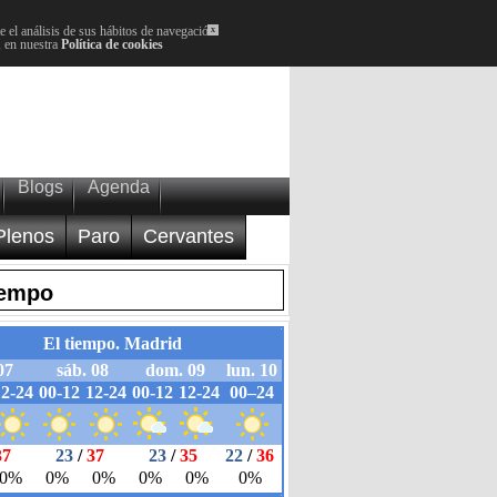
 el análisis de sus hábitos de navegación.
x
, en nuestra
Política de cookies
Blogs
Agenda
Plenos
Paro
Cervantes
iempo