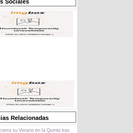
s Sociales
cias Relacionadas
cierra su Verano en la Quinta tras