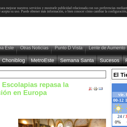
para mejorar nuestros servicios y mostrarle publicidad relacionada con sus preferencias mediante
 acepta su uso. Puede obtener más información, o bien conocer cómo cambiar la configuración
na Este
Otras Noticias
Punto D Vista
Lente de Aumento
Choniblog
MetroEste
Semana Santa
Sucesos
El T
s Escolapias repasa la
nción en Europa