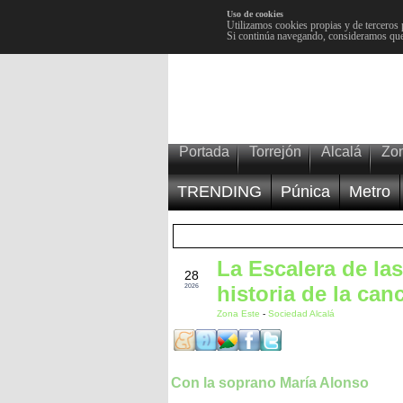
Uso de cookies
Utilizamos cookies propias y de terceros 
Si continúa navegando, consideramos que
Portada
Torrejón
Alcalá
Zo
TRENDING
Púnica
Metro
La Escalera de la
FEB
28
historia de la ca
2026
Zona Este
-
Sociedad Alcalá
Con la soprano María Alonso