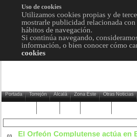
Uso de cookies
Utilizamos cookies propias y de terce
mostrarle publicidad relacionada con 
hábitos de navegación.
Si continúa navegando, consideramos
información, o bien conocer cómo cam
cookies
Portada
Torrejón
Alcalá
Zona Este
Otras Noticias
TRENDING
Púnica
Metro
Choniblog
MetroEst
El Orfeón Complutense actúa en 
JUL
03