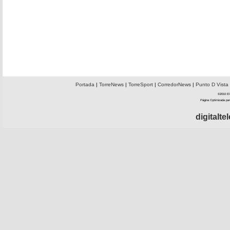
Portada
|
TorreNews
|
TorreSport
|
CorredorNews
|
Punto D Vista
©2010 El 
Página Optimizada par
digitalt