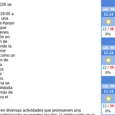
2026 se
 18:00 a
n una
de Apoyo
 que
ienes
ión en
ón de
ando la
iene
d como un
ón de
la
los
e
es
ena se
olidada
 más de
ra el
o en diversas actividades que promueven una
articipación en eventos locales, la implicación en el