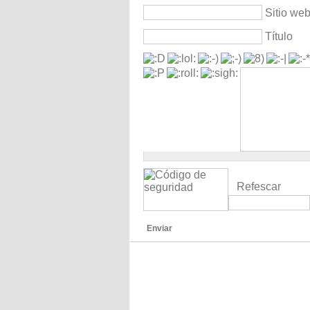
Sitio we
Título
Refescar
Enviar