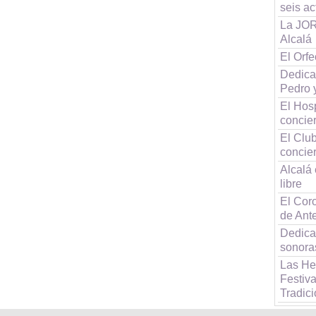
seis a
La JOR
Alcalá
El Orf
Dedica
Pedro 
El Hos
concier
El Clu
concier
Alcalá 
libre
El Coro
de Ant
Dedica
sonora
Las He
Festiv
Tradici