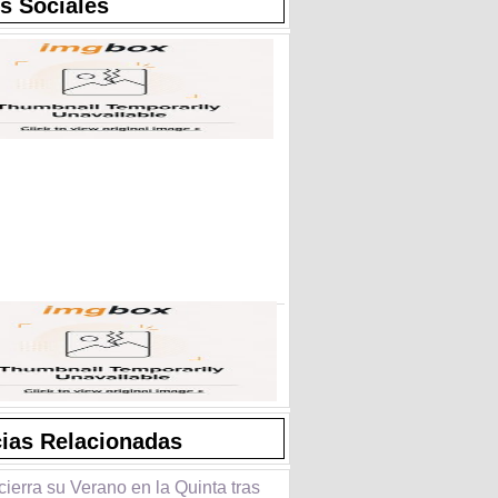
s Sociales
cias Relacionadas
cierra su Verano en la Quinta tras