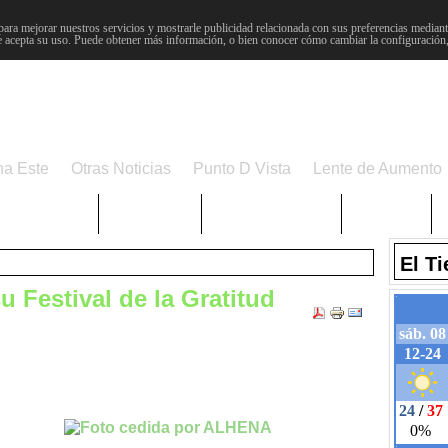
para mejorar nuestros servicios y mostrarle publicidad relacionada con sus preferencias mediante
 acepta su uso. Puede obtener más información, o bien conocer cómo cambiar la configuración
na Este
Otras Noticias
Punto D Vista
Lente de Aumento
Choniblog
MetroEste
Semana Santa
Sucesos
El T
 Festival de la Gratitud