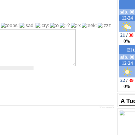
b
A To
JComments