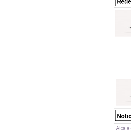
Rede
Noti
Alcalá 