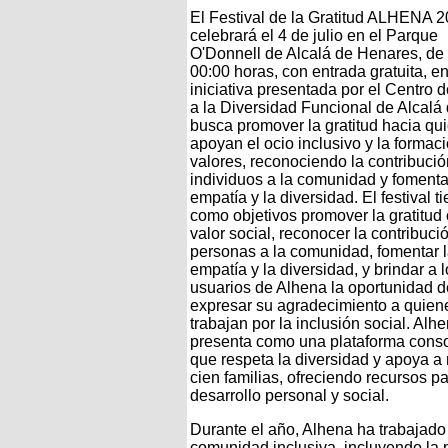
El Festival de la Gratitud ALHENA 
celebrará el 4 de julio en el Parque
O'Donnell de Alcalá de Henares, de
00:00 horas, con entrada gratuita, e
iniciativa presentada por el Centro 
a la Diversidad Funcional de Alcalá
busca promover la gratitud hacia qu
apoyan el ocio inclusivo y la formac
valores, reconociendo la contribuci
individuos a la comunidad y foment
empatía y la diversidad. El festival t
como objetivos promover la gratitu
valor social, reconocer la contribuci
personas a la comunidad, fomentar 
empatía y la diversidad, y brindar a 
usuarios de Alhena la oportunidad d
expresar su agradecimiento a quien
trabajan por la inclusión social. Alh
presenta como una plataforma cons
que respeta la diversidad y apoya a
cien familias, ofreciendo recursos pa
desarrollo personal y social.
Durante el año, Alhena ha trabajad
comunidad inclusiva, incluyendo la p