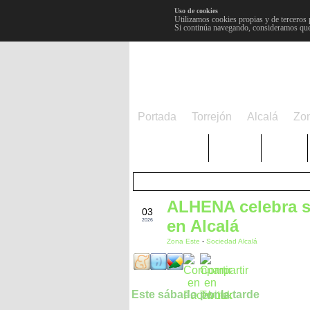
Uso de cookies
Utilizamos cookies propias y de terceros 
Si continúa navegando, consideramos que
Portada
Torrejón
Alcalá
Zo
TRENDING
Púnica
Metro
ALHENA celebra su
JUL
03
en Alcalá
2026
Zona Este
-
Sociedad Alcalá
Este sábado por la tarde