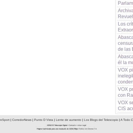
Parlam
Archiv
Revuelt
Los cr
Extraor
Abasca
censur
de las
Abasca
él la 
VOX pid
inelegi
conden
VOX pr
con Ra
VOX se 
CIS ac
reSport
|
CorredorNews
|
Punto D Vista
|
Lente de aumento
|
Los Blogs del Telescopio
|
A Todo C
©2010 El Telescopio Digital •
Contacto
•
Aviso Legal
Página Optimizada para una resolución de 1024x768px
Firefox 3.6
Chrome 7.0