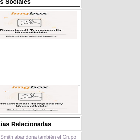
s Sociales
cias Relacionadas
 Smith abandona también el Grupo