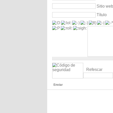
Sitio we
Título
Refescar
Enviar