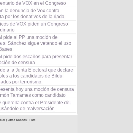
entario de VOX en el Congreso
an la denuncia de Vox contra
a por los donativos de la riada
íticos de VOX piden un Congreso
dinario
l pide al PP una moción de
a si Sánchez sigue vetando el uso
 Bases
l pide dos escaños para presentar
moción de censura
e a la Junta Electoral que declare
bles a los candidatos de Bildu
ados por terrorismo
esenta hoy una moción de censura
món Tamames como candidato
querella contra el Presidente del
usándole de malversación
olor
|
Otras Noticias
|
Foro