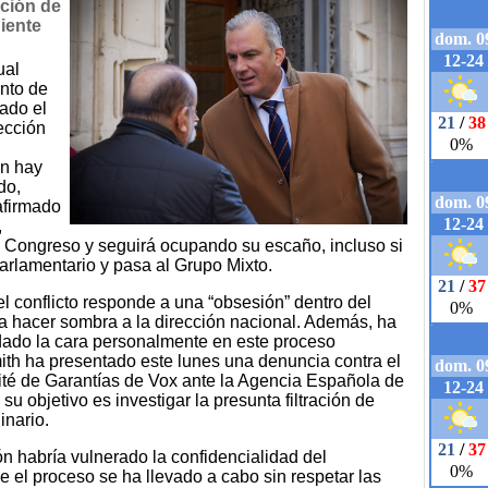
cción de
diente
ual
ento de
ado el
ección
ón hay
do,
afirmado
,
l Congreso y seguirá ocupando su escaño, incluso si
arlamentario y pasa al Grupo Mixto.
el conflicto responde a una “obsesión” dentro del
da hacer sombra a la dirección nacional. Además, ha
ado la cara personalmente en este proceso
mith ha presentado este lunes una denuncia contra el
ité de Garantías de Vox ante la Agencia Española de
u objetivo es investigar la presunta filtración de
inario.
ión habría vulnerado la confidencialidad del
 el proceso se ha llevado a cabo sin respetar las