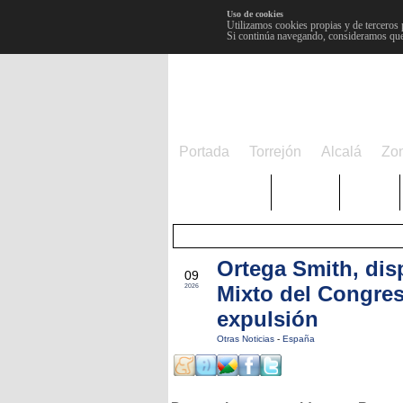
Uso de cookies
Utilizamos cookies propias y de terceros 
Si continúa navegando, consideramos que
Portada
Torrejón
Alcalá
Zo
TRENDING
Púnica
Metro
Ortega Smith, dis
MAR
09
Mixto del Congres
2026
expulsión
Otras Noticias
-
España