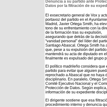
Denuncia a su partido ante Prote
Datos por la filtración de su expe
El exsecretario general de Vox y act
portavoz del partido en el Ayuntami
Madrid, Javier Ortega Smith, ha elev
tono de su enfrentamiento con la dir
de la formación tras su expulsión,
asegurando que detrás de la decisi
“vanidad personal” del líder del parti
Santiago Abascal. Ortega Smith ha 
que, pese a su expulsión del partido
mantendrá su acta de diputado en e
finalmente es expulsado del grupo p
El político madrileño considera que 
partido para evitar que alguien pue
reprochado a Abascal que no haya d
disciplinario. En paralelo, Ortega S
Comité Ejecutivo Nacional y el Com
Protección de Datos. Según explica, s
información de su expediente discipl
El dirigente sostiene que esa filtrac
procedimiento interno y denuncia que