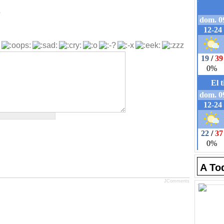
b
A To
JComments