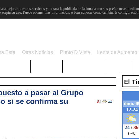
para mejorar nuestros servicios y mostrarle publicidad relacionada con sus preferencias mediante
 acepta su uso. Puede obtener más información, o bien conocer cómo cambiar la configuración
na Este
Otras Noticias
Punto D Vista
Lente de Aumento
Choniblog
MetroEste
Semana Santa
Sucesos
El T
puesto a pasar al Grupo
o si se confirma su