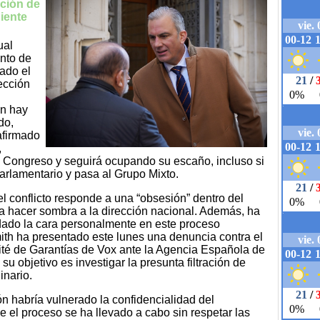
cción de
diente
ual
ento de
ado el
ección
ón hay
do,
afirmado
,
l Congreso y seguirá ocupando su escaño, incluso si
arlamentario y pasa al Grupo Mixto.
el conflicto responde a una “obsesión” dentro del
da hacer sombra a la dirección nacional. Además, ha
ado la cara personalmente en este proceso
mith ha presentado este lunes una denuncia contra el
ité de Garantías de Vox ante la Agencia Española de
u objetivo es investigar la presunta filtración de
inario.
ión habría vulnerado la confidencialidad del
 el proceso se ha llevado a cabo sin respetar las