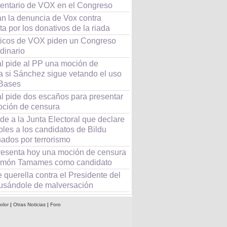
entario de VOX en el Congreso
an la denuncia de Vox contra
a por los donativos de la riada
íticos de VOX piden un Congreso
dinario
l pide al PP una moción de
a si Sánchez sigue vetando el uso
 Bases
l pide dos escaños para presentar
moción de censura
e a la Junta Electoral que declare
bles a los candidatos de Bildu
ados por terrorismo
esenta hoy una moción de censura
món Tamames como candidato
querella contra el Presidente del
usándole de malversación
olor
|
Otras Noticias
|
Foro