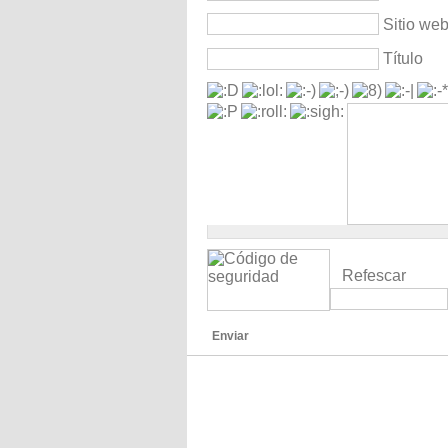
Sitio we
Título
Refescar
Enviar