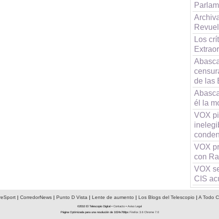
Parlam
Archiv
Revuelt
Los cr
Extraor
Abasca
censur
de las
Abasca
él la 
VOX pid
inelegi
conden
VOX pr
con Ra
VOX se 
CIS ac
reSport
|
CorredorNews
|
Punto D Vista
|
Lente de aumento
|
Los Blogs del Telescopio
|
A Todo C
©2010 El Telescopio Digital •
Contacto
•
Aviso Legal
Página Optimizada para una resolución de 1024x768px
Firefox 3.6
Chrome 7.0