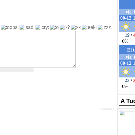
b
A To
JComments