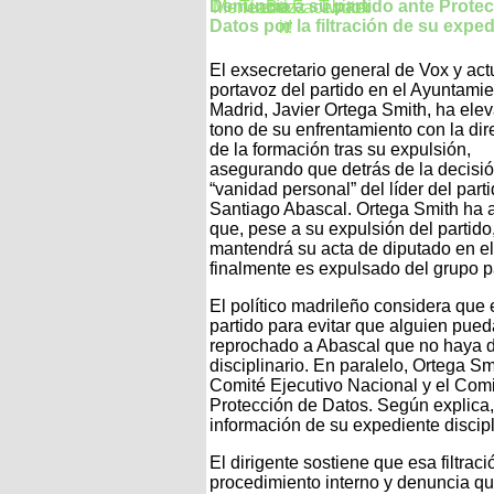
Denuncia a su partido ante Prote
Datos por la filtración de su expe
El exsecretario general de Vox y act
portavoz del partido en el Ayuntami
Madrid, Javier Ortega Smith, ha elev
tono de su enfrentamiento con la dir
de la formación tras su expulsión,
asegurando que detrás de la decisi
“vanidad personal” del líder del parti
Santiago Abascal. Ortega Smith ha 
que, pese a su expulsión del partido
mantendrá su acta de diputado en e
finalmente es expulsado del grupo p
El político madrileño considera que 
partido para evitar que alguien pue
reprochado a Abascal que no haya d
disciplinario. En paralelo, Ortega S
Comité Ejecutivo Nacional y el Com
Protección de Datos. Según explica, s
información de su expediente discipl
El dirigente sostiene que esa filtrac
procedimiento interno y denuncia que