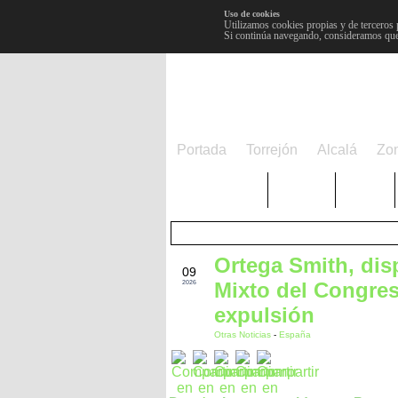
Uso de cookies
Utilizamos cookies propias y de terceros 
Si continúa navegando, consideramos que
Portada
Torrejón
Alcalá
Zo
TRENDING
Púnica
Metro
Ortega Smith, dis
MAR
09
Mixto del Congres
2026
expulsión
Otras Noticias
-
España