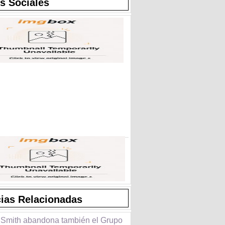
s Sociales
cias Relacionadas
 Smith abandona también el Grupo