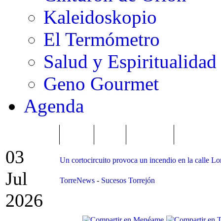
Kaleidoskopio
El Termómetro
Salud y Espiritualidad
Geno Gourmet
Agenda
TRENDING
Púnica
Metro
Choniblog
MetroEste
03
Un cortocircuito provoca un incendio en la calle Lo
Jul
TorreNews
-
Sucesos Torrejón
2026