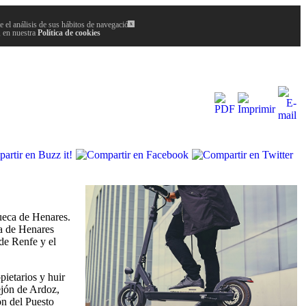
 el análisis de sus hábitos de navegación.
x
, en nuestra
Política de cookies
ueca de Henares.
ca de Henares
 de Renfe y el
pietarios y huir
ejón de Ardoz,
ón del Puesto