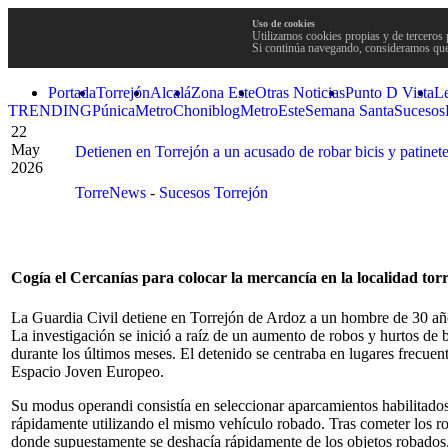
Uso de cookies
Utilizamos cookies propias y de terceros 
Si continúa navegando, consideramos que
Portada
Torrejón
Alcalá
Zona Este
Otras Noticias
Punto D Vista
L
TRENDING
Púnica
Metro
Choniblog
MetroEste
Semana Santa
Sucesos
22
May
Detienen en Torrejón a un acusado de robar bicis y patine
2026
TorreNews
-
Sucesos Torrejón
Cogía el Cercanías para colocar la mercancía en la localidad tor
La Guardia Civil detiene en Torrejón de Ardoz a un hombre de 30 año
La investigación se inició a raíz de un aumento de robos y hurtos de 
durante los últimos meses. El detenido se centraba en lugares frecuen
Espacio Joven Europeo.
Su modus operandi consistía en seleccionar aparcamientos habilitados 
rápidamente utilizando el mismo vehículo robado. Tras cometer los rob
donde supuestamente se deshacía rápidamente de los objetos robados. 