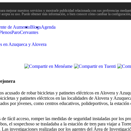
para mejorar nuestros servicios y mostrarle publicidad relacionada con sus preferencias mediante
 acepta su uso. Puede obtener más información, o bien conocer cómo cambiar la configuración
ente de Aumento
Blogs
Agenda
Plenos
Paro
Cervantes
tes en Azuqueca y Alovera
rejonera
s acusado de robar bicicletas y patinetes eléctricos en Alovera y Azuq
bicicletas y patinetes eléctricos en las localidades de Alovera y Azuque
tados por jóvenes, como centros educativos, polideportivos, la estación
de fácil acceso, romper las medidas de seguridad instaladas por los pro
os, el sospechoso se trasladaba a la estación de tren para viajar a Torr
Las investigaciones realizadas por los agentes del Área de Investigaci