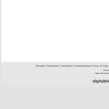
Portada
|
TorreNews
|
TorreSport
|
CorredorNews
|
Punto D Vista
©2010 El 
Página Optimizada par
digitalt