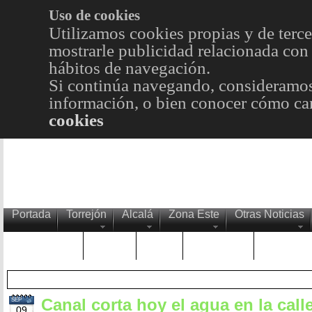
Uso de cookies
Utilizamos cookies propias y de terce
mostrarle publicidad relacionada con 
hábitos de navegación.
Si continúa navegando, consideramos
información, o bien conocer cómo cam
cookies
Portada
Torrejón
Alcalá
Zona Este
Otras Noticias
TRENDING
Púnica
Metro
Choniblog
MetroEst
Canal corta hoy el agua en la call
SEP
09