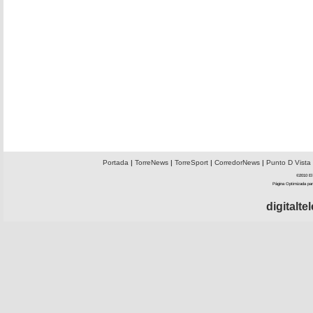
Portada
|
TorreNews
|
TorreSport
|
CorredorNews
|
Punto D Vista
©2010 El 
Página Optimizada par
digitalt