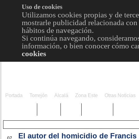
Uso de cookies
Utilizamos cookies propias y de terce
mostrarle publicidad relacionada con 
hábitos de navegación.
Si continúa navegando, consideramos
información, o bien conocer cómo cam
cookies
Portada
Torrejón
Alcalá
Zona Este
Otras Noticias
TRENDING
Púnica
Metro
Choniblog
MetroEst
El autor del homicidio de Francis
JUL
07