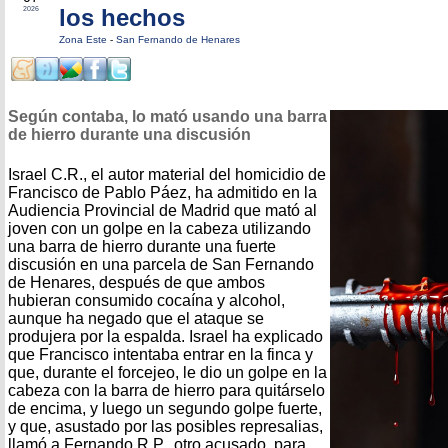
los hechos
2026
Zona Este
-
San Fernando de Henares
Según contaba, lo mató usando una barra
de hierro durante una discusión
Israel C.R., el autor material del homicidio de
Francisco de Pablo Páez, ha admitido en la
Audiencia Provincial de Madrid que mató al
joven con un golpe en la cabeza utilizando
una barra de hierro durante una fuerte
discusión en una parcela de San Fernando
de Henares, después de que ambos
hubieran consumido cocaína y alcohol,
aunque ha negado que el ataque se
produjera por la espalda. Israel ha explicado
que Francisco intentaba entrar en la finca y
que, durante el forcejeo, le dio un golpe en la
cabeza con la barra de hierro para quitárselo
de encima, y luego un segundo golpe fuerte,
y que, asustado por las posibles represalias,
llamó a Fernando R.P., otro acusado, para