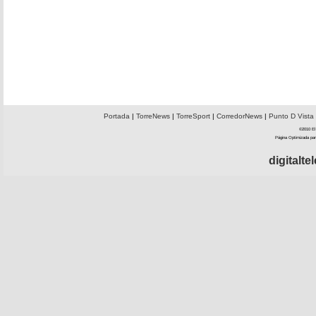
Portada
|
TorreNews
|
TorreSport
|
CorredorNews
|
Punto D Vista
©2010 El 
Página Optimizada par
digitalt