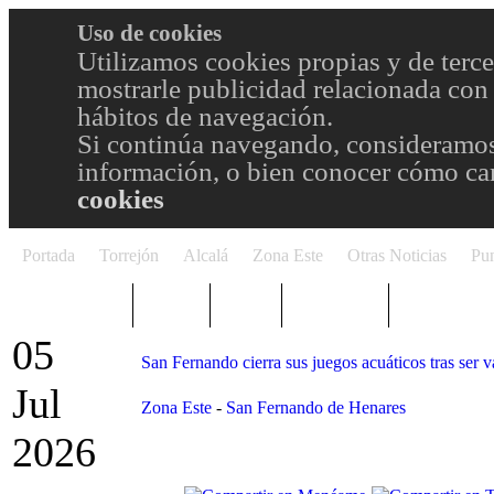
Uso de cookies
Utilizamos cookies propias y de terce
mostrarle publicidad relacionada con 
hábitos de navegación.
Si continúa navegando, consideramos
información, o bien conocer cómo cam
cookies
Portada
Torrejón
Alcalá
Zona Este
Otras Noticias
Pun
TRENDING
Púnica
Metro
Choniblog
MetroEste
05
San Fernando cierra sus juegos acuáticos tras ser 
Jul
Zona Este
-
San Fernando de Henares
2026