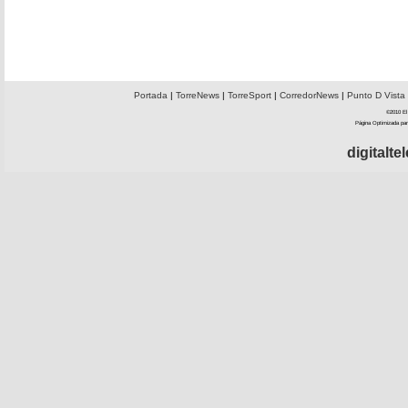
Portada
|
TorreNews
|
TorreSport
|
CorredorNews
|
Punto D Vista
©2010 El 
Página Optimizada par
digitalt