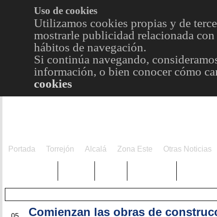
Uso de cookies
Utilizamos cookies propias y de terce
mostrarle publicidad relacionada con 
hábitos de navegación.
Si continúa navegando, consideramos
información, o bien conocer cómo cam
cookies
Portada
Torrejón
Alcalá
Zona Este
Otras Noticias
TRENDING
Púnica
Metro
Choniblog
MetroEst
Comienzan las obras de construc
JUL
05