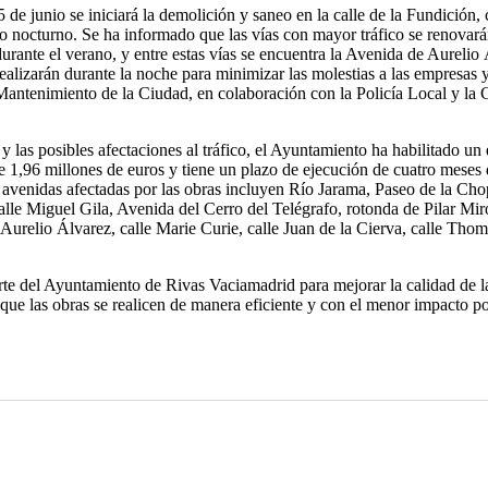
 de junio se iniciará la demolición y saneo en la calle de la Fundición,
io nocturno. Se ha informado que las vías con mayor tráfico se renovará
urante el verano, y entre estas vías se encuentra la Avenida de Aurelio 
ealizarán durante la noche para minimizar las molestias a las empresas y
e Mantenimiento de la Ciudad, en colaboración con la Policía Local y la 
y las posibles afectaciones al tráfico, el Ayuntamiento ha habilitado u
 1,96 millones de euros y tiene un plazo de ejecución de cuatro meses d
venidas afectadas por las obras incluyen Río Jarama, Paseo de la Chop
calle Miguel Gila, Avenida del Cerro del Telégrafo, rotonda de Pilar Mi
relio Álvarez, calle Marie Curie, calle Juan de la Cierva, calle Thoma
rte del Ayuntamiento de Rivas Vaciamadrid para mejorar la calidad de la
ue las obras se realicen de manera eficiente y con el menor impacto posi