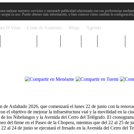
para mejorar nuestros servicios y mostrarle publicidad relacionada con sus preferencias mediante
 acepta su uso. Puede obtener más información, o bien conocer cómo cambiar la configuración
to D Vista
Lente de Aumento
Blogs
Agenda
Semana Santa
Sucesos
Plenos
Paro
Cervantes
n de Asfaltado 2026, que comenzará el lunes 22 de junio con la renovac
n el objetivo de mejorar la infraestructura vial y la movilidad en la ci
le de los Nibelungos y la Avenida del Cerro del Telégrafo. El cronograma
aneo del firme en el Paseo de la Chopera, mientras que del 22 al 25 de ju
22 al 24 de junio se ejecutará el fresado en la Avenida del Cerro del Te