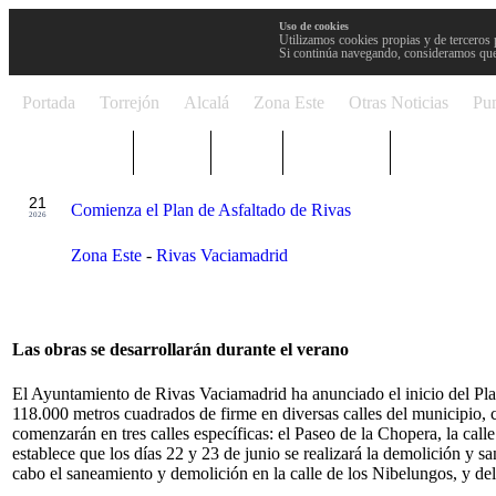
Uso de cookies
Utilizamos cookies propias y de terceros 
Si continúa navegando, consideramos que
Portada
Torrejón
Alcalá
Zona Este
Otras Noticias
Pun
TRENDING
Púnica
Metro
Choniblog
MetroEste
JUN
21
Comienza el Plan de Asfaltado de Rivas
2026
Zona Este
-
Rivas Vaciamadrid
Las obras se desarrollarán durante el verano
El Ayuntamiento de Rivas Vaciamadrid ha anunciado el inicio del Pla
118.000 metros cuadrados de firme en diversas calles del municipio, co
comenzarán en tres calles específicas: el Paseo de la Chopera, la cal
establece que los días 22 y 23 de junio se realizará la demolición y s
cabo el saneamiento y demolición en la calle de los Nibelungos, y del 