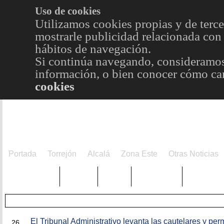
Uso de cookies
Utilizamos cookies propias y de terce
mostrarle publicidad relacionada con 
hábitos de navegación.
Si continúa navegando, consideramos
información, o bien conocer cómo cam
cookies
Portada
Torrejón
Alcalá
Zona Este
Otras Noticias
TRENDING
Púnica
Metro
Choniblog
MetroEst
JUN
El Tribunal Administrativo levanta las cautelares y per
26