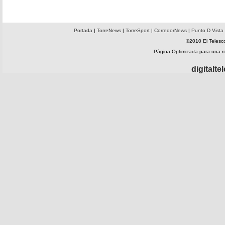
Portada
|
TorreNews
|
TorreSport
|
CorredorNews
|
Punto D Vista
©2010 El Telesco
Página Optimizada para una 
digitalt