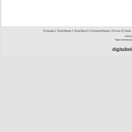
Portada
|
TorreNews
|
TorreSport
|
CorredorNews
|
Punto D Vista
©2010 El 
Página Optimizada par
digitalt