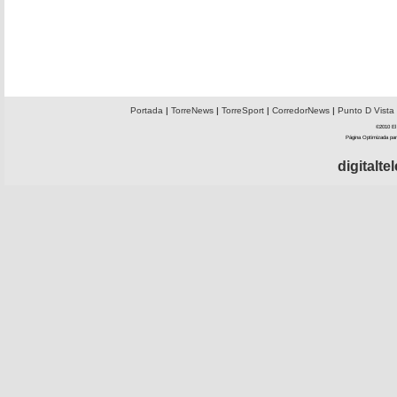
Portada
|
TorreNews
|
TorreSport
|
CorredorNews
|
Punto D Vista
©2010 El 
Página Optimizada par
digitalt