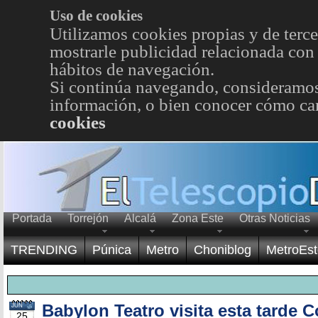
Uso de cookies
Utilizamos cookies propias y de terce
mostrarle publicidad relacionada con 
hábitos de navegación.
Si continúa navegando, consideramos
información, o bien conocer cómo cam
cookies
Portada
Torrejón
Alcalá
Zona Este
Otras Noticias
TRENDING
Púnica
Metro
Choniblog
MetroEst
Babylon Teatro visita esta tarde C
JUN
25