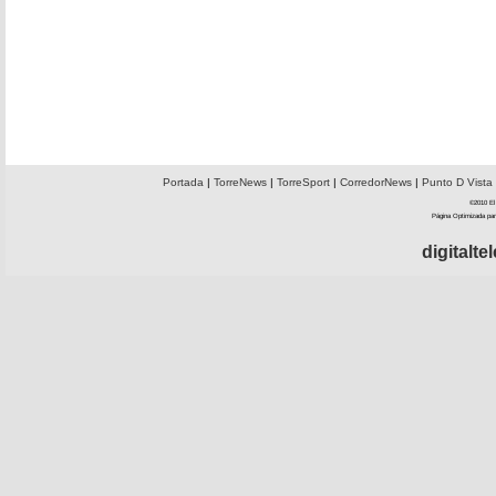
Portada
|
TorreNews
|
TorreSport
|
CorredorNews
|
Punto D Vista
©2010 El 
Página Optimizada par
digitalt