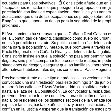
ocupadas para usos privativos . El Consistorio añade que en 
"ocupaciones reincidentes que persiguen la apropiación irregu
parcelación con fines de especulación urbanística y su transmi
destacando que una de las ocupaciones se produjo sobre el t
Enagás, lo que supone un riesgo para la seguridad de la pro
próximas .
El Ayuntamiento ha subrayado que la Cañada Real Galiana es
de la Comunidad de Madrid, clasificado como suelo no urbani
no está permitido construir . Su política combina "la defensa 
digna para la población vulnerable, que promueve a través de
Pacto Regional de la Cañada Real, y la defensa de la legalidad
Consistorio insiste en que la solución no pasa por permitir n
ilegales, sino por "acompañar los procesos de realojo, imped
situaciones de riesgo y asegurar que las familias vulnerable
alternativas habitacionales dignas conforme al Pacto Regional
Precisamente frente a este tipo de prácticas, los vecinos de 
convocado una manifestación para este domingo 14 de junio a
recorrerá las calles de Rivas-Vaciamadrid, con salida desde 
hasta la Plaza de la Constitución . La convocatoria, respald
pretende denunciar lo que consideran una situación de "acoso
hacia los residentes de los distintos sectores de la Cañada Re
expulsar familias, basta de años sin luz y acoso institucional" 
confían en la justicia y esperan que la tramitación de estos p