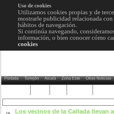
Uso de cookies
Utilizamos cookies propias y de terce
mostrarle publicidad relacionada con 
hábitos de navegación.
Si continúa navegando, consideramos
información, o bien conocer cómo cam
cookies
Portada
Torrejón
Alcalá
Zona Este
Otras Noticias
TRENDING
Púnica
Metro
Choniblog
MetroEst
Los vecinos de la Cañada llevan a
JUN
14