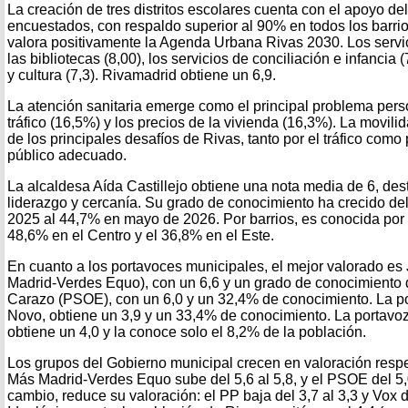
La creación de tres distritos escolares cuenta con el apoyo de
encuestados, con respaldo superior al 90% en todos los barrio
valora positivamente la Agenda Urbana Rivas 2030. Los servi
las bibliotecas (8,00), los servicios de conciliación e infancia 
y cultura (7,3). Rivamadrid obtiene un 6,9.
La atención sanitaria emerge como el principal problema pers
tráfico (16,5%) y los precios de la vivienda (16,3%). La movili
de los principales desafíos de Rivas, tanto por el tráfico como p
público adecuado.
La alcaldesa Aída Castillejo obtiene una nota media de 6, de
liderazgo y cercanía. Su grado de conocimiento ha crecido d
2025 al 44,7% en mayo de 2026. Por barrios, es conocida por 
48,6% en el Centro y el 36,8% en el Este.
En cuanto a los portavoces municipales, el mejor valorado es 
Madrid-Verdes Equo), con un 6,6 y un grado de conocimiento 
Carazo (PSOE), con un 6,0 y un 32,4% de conocimiento. La po
Novo, obtiene un 3,9 y un 33,4% de conocimiento. La portavoz
obtiene un 4,0 y la conoce solo el 8,2% de la población.
Los grupos del Gobierno municipal crecen en valoración respec
Más Madrid-Verdes Equo sube del 5,6 al 5,8, y el PSOE del 5,0
cambio, reduce su valoración: el PP baja del 3,7 al 3,3 y Vox de