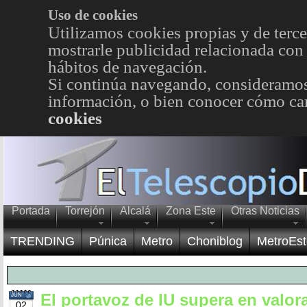
Uso de cookies
Utilizamos cookies propias y de terce
mostrarle publicidad relacionada con 
hábitos de navegación.
Si continúa navegando, consideramos
información, o bien conocer cómo cam
cookies
Portada
Torrejón
Alcalá
Zona Este
Otras Noticias
TRENDING
Púnica
Metro
Choniblog
MetroEst
El portavoz de IU supera en valora
JUN
02