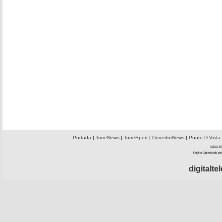
Portada
|
TorreNews
|
TorreSport
|
CorredorNews
|
Punto D Vista
©2010 El 
Página Optimizada par
digitalt