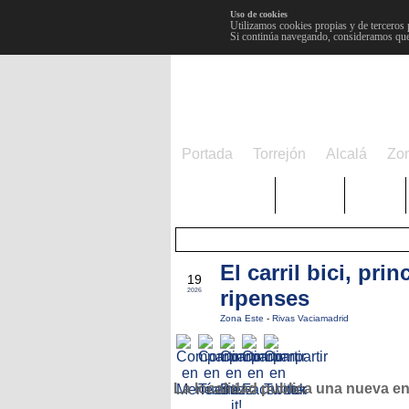
Uso de cookies
Utilizamos cookies propias y de terceros 
Si continúa navegando, consideramos que
Portada
Torrejón
Alcalá
Zo
TRENDING
Púnica
Metro
El carril bici, pri
ENE
19
ripenses
2026
Zona Este
-
Rivas Vaciamadrid
La localidad publica una nueva e