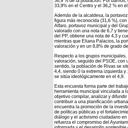
36,9 % de la población. Por barrios,
33,9% en el Centro y el 36,2 % en el
Además de la alcaldesa, la portavo
figura más reconocida (31,6 %), con 
Alfaro, portavoz municipal y del G
valorado con una nota de 6,7 y tien
del PP, obtiene una nota de 4,3 y c
mientras que Eliana Palacios, la po
valoración y en un 8,8% de grado d
Respecto a los grupos municipales,
valoración, seguido del PSOE, con un
sentido, la población de Rivas se si
4,4, siendo 0 la extrema izquierda y
se sitúa ideológicamente en el 4,9.
Esta encuesta forma parte del traba
herramienta municipal vinculada a 
objetivo compilar, analizar y difundi
contribuir a una planificación urban
encuentra la promoción de la investi
de políticas públicas y el fortalecimi
diálogo y el activismo ciudadano en 
refuerza el compromiso del Ayuntami
informada y el desarrollo sostenible 