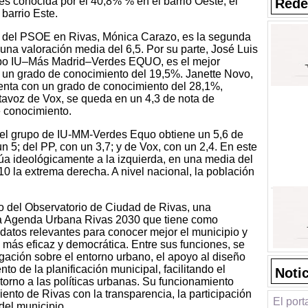
 es conocida por el 40,8% % en el barrio Oeste, el
Rede
 barrio Este.
z del PSOE en Rivas, Mónica Carazo, es la segunda
una valoración media del 6,5. Por su parte, José Luis
rupo IU–Más Madrid–Verdes EQUO, es el mejor
e un grado de conocimiento del 19,5%. Janette Novo,
uenta con un grado de conocimiento del 28,1%,
rtavoz de Vox, se queda en un 4,3 de nota de
e conocimiento.
 el grupo de IU-MM-Verdes Equo obtiene un 5,6 de
 5; del PP, con un 3,7; y de Vox, con un 2,4. En este
túa ideológicamente a la izquierda, en una media del
 10 la extrema derecha. A nivel nacional, la población
jo del Observatorio de Ciudad de Rivas, una
la Agenda Urbana Rivas 2030 que tiene como
r datos relevantes para conocer mejor el municipio y
a más eficaz y democrática. Entre sus funciones, se
gación sobre el entorno urbano, el apoyo al diseño
ento de la planificación municipal, facilitando el
Noti
torno a las políticas urbanas. Su funcionamiento
ento de Rivas con la transparencia, la participación
El port
del municipio.