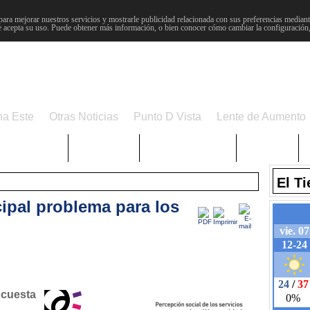
para mejorar nuestros servicios y mostrarle publicidad relacionada con sus preferencias mediante
 acepta su uso. Puede obtener más información, o bien conocer cómo cambiar la configuración
na Este
Otras Noticias
Punto D Vista
Lente de Aumento
Choniblog
MetroEste
Semana Santa
Sucesos
El T
ncipal problema para los
ncuesta