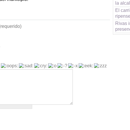
la alca
El carr
ripens
Rivas i
requerido)
presen
b