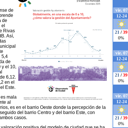
ense de
sprende
a de
 el
e Rivas
dB. Así,
das
unicipal
te
 5,4
ada de
 y el 10,
al
de 6,12.
,2 en el
el Este.
 es mala
nte al
ios, es en el barrio Oeste donde la percepción de la
seguido del barrio Centro y del barrio Este, con
 ambos casos.
 valoración positiva del modelo de ciudad que se ha