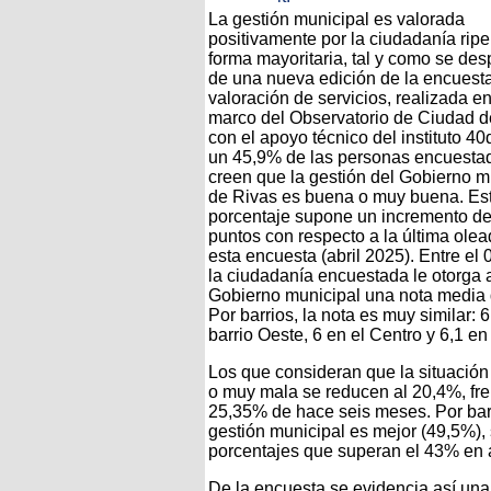
La gestión municipal es valorada
positivamente por la ciudadanía rip
forma mayoritaria, tal y como se de
de una nueva edición de la encuest
valoración de servicios, realizada en
marco del Observatorio de Ciudad d
con el apoyo técnico del instituto 40
un 45,9% de las personas encuesta
creen que la gestión del Gobierno m
de Rivas es buena o muy buena. Es
porcentaje supone un incremento de
puntos con respecto a la última ole
esta encuesta (abril 2025). Entre el 0
la ciudadanía encuestada le otorga 
Gobierno municipal una nota media 
Por barrios, la nota es muy similar: 6
barrio Oeste, 6 en el Centro y 6,1 en 
Los que consideran que la situación
o muy mala se reducen al 20,4%, fre
25,35% de hace seis meses. Por barr
gestión municipal es mejor (49,5%), 
porcentajes que superan el 43% en
De la encuesta se evidencia así una