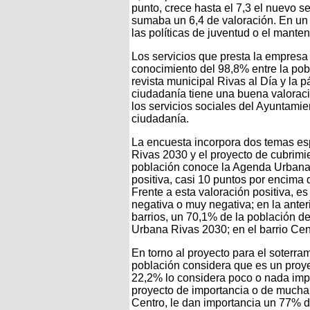
punto, crece hasta el 7,3 el nuevo s
sumaba un 6,4 de valoración. En un
las políticas de juventud o el mante
Los servicios que presta la empresa
conocimiento del 98,8% entre la pobl
revista municipal Rivas al Día y la p
ciudadanía tiene una buena valoració
los servicios sociales del Ayuntamie
ciudadanía.
La encuesta incorpora dos temas es
Rivas 2030 y el proyecto de cubrimi
población conoce la Agenda Urbana 
positiva, casi 10 puntos por encima 
Frente a esta valoración positiva, e
negativa o muy negativa; en la anter
barrios, un 70,1% de la población d
Urbana Rivas 2030; en el barrio Cent
En torno al proyecto para el soterra
población considera que es un proye
22,2% lo considera poco o nada impo
proyecto de importancia o de mucha i
Centro, le dan importancia un 77% de