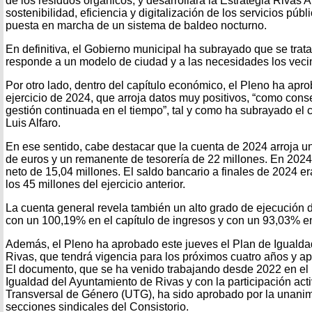
de los residuos orgánicos, y desarrollará la Estrategia Rivas 
sostenibilidad, eficiencia y digitalización de los servicios púb
puesta en marcha de un sistema de baldeo nocturno.
En definitiva, el Gobierno municipal ha subrayado que se tra
responde a un modelo de ciudad y a las necesidades los vecin
Por otro lado, dentro del capítulo económico, el Pleno ha apr
ejercicio de 2024, que arroja datos muy positivos, “como co
gestión continuada en el tiempo”, tal y como ha subrayado el
Luis Alfaro.
En ese sentido, cabe destacar que la cuenta de 2024 arroja un
de euros y un remanente de tesorería de 22 millones. En 2024
neto de 15,04 millones. El saldo bancario a finales de 2024 era
los 45 millones del ejercicio anterior.
La cuenta general revela también un alto grado de ejecución 
con un 100,19% en el capítulo de ingresos y con un 93,03% en 
Además, el Pleno ha aprobado este jueves el Plan de Igualda
Rivas, que tendrá vigencia para los próximos cuatro años y apli
El documento, que se ha venido trabajando desde 2022 en el
Igualdad del Ayuntamiento de Rivas y con la participación act
Transversal de Género (UTG), ha sido aprobado por la unanim
secciones sindicales del Consistorio.