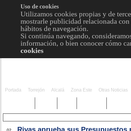
Uso de cookies
Utilizamos cookies propias y de terce
mostrarle publicidad relacionada con 
hábitos de navegación.
Si continúa navegando, consideramos
información, o bien conocer cómo cam
cookies
Portada
Torrejón
Alcalá
Zona Este
Otras Noticias
TRENDING
Púnica
Metro
Choniblog
MetroEst
DIC
Rivas aprueba sus Presupuestos 
02