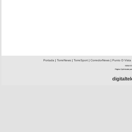
Portada
|
TorreNews
|
TorreSport
|
CorredorNews
|
Punto D Vista
©2010 El 
Página Optimizada par
digitalt