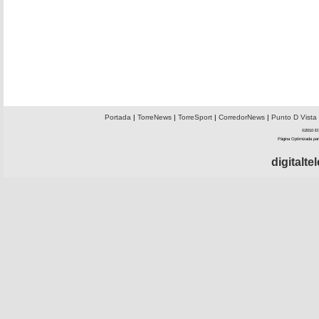
Portada
|
TorreNews
|
TorreSport
|
CorredorNews
|
Punto D Vista
©2010 El 
Página Optimizada par
digitalt