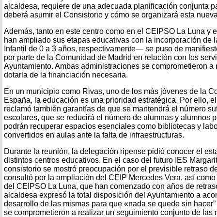
alcaldesa, requiere de una adecuada planificación conjunta pa
deberá asumir el Consistorio y cómo se organizará esta nueva
Además, tanto en este centro como en el CEIPSO La Luna y 
han ampliado sus etapas educativas con la incorporación de l
Infantil de 0 a 3 años, respectivamente— se puso de manifiesto
por parte de la Comunidad de Madrid en relación con los servi
Ayuntamiento. Ambas administraciones se comprometieron a re
dotarla de la financiación necesaria.
En un municipio como Rivas, uno de los más jóvenes de la C
España, la educación es una prioridad estratégica. Por ello, e
reclamó también garantías de que se mantendrá el número suf
escolares, que se reducirá el número de alumnas y alumnos po
podrán recuperar espacios esenciales como bibliotecas y labo
convertidos en aulas ante la falta de infraestructuras.​
Durante la reunión, la delegación ripense pidió conocer el est
distintos centros educativos. En el caso del futuro IES Margari
consistorio se mostró preocupación por el previsible retraso 
consultó por la ampliación del CEIP Mercedes Vera, así como 
del CEIPSO La Luna, que han comenzado con años de retraso.
alcaldesa expresó la total disposición del Ayuntamiento a acom
desarrollo de las mismas para que «nada se quede sin hacer”
se comprometieron a realizar un seguimiento conjunto de las