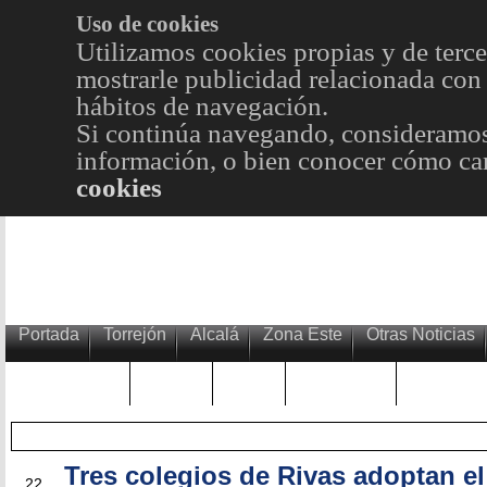
Uso de cookies
Utilizamos cookies propias y de terce
mostrarle publicidad relacionada con 
hábitos de navegación.
Si continúa navegando, consideramos
información, o bien conocer cómo cam
cookies
Portada
Torrejón
Alcalá
Zona Este
Otras Noticias
TRENDING
Púnica
Metro
Choniblog
MetroEst
Tres colegios de Rivas adoptan el
ABR
22