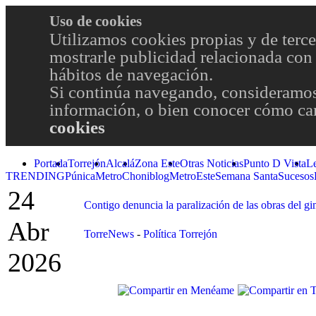
Uso de cookies
Utilizamos cookies propias y de terce
mostrarle publicidad relacionada con 
hábitos de navegación.
Si continúa navegando, consideramos
información, o bien conocer cómo cam
cookies
Portada
Torrejón
Alcalá
Zona Este
Otras Noticias
Punto D Vista
L
TRENDING
Púnica
Metro
Choniblog
MetroEste
Semana Santa
Sucesos
24
Contigo denuncia la paralización de las obras del g
Abr
TorreNews
-
Política Torrejón
2026