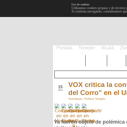
Uso de cookies
Utilizamos cookies propias y de terceros 
Si continúa navegando, consideramos que
Portada
Torrejón
Alcalá
Zo
TRENDING
Púnica
Metro
VOX critica la co
MAY
15
del Corro" en el U
2024
TorreNews
-
Política Torrejón
Ya fueron objeto de polémica 