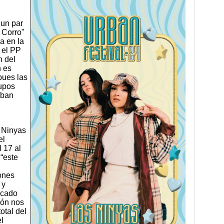
 un par
l Corro"
a en la
 el PP
n del
n es
pues las
rupos
rban
s Ninyas
el
l 17 al
 “este
iones
 y
icado
ión nos
otal del
el