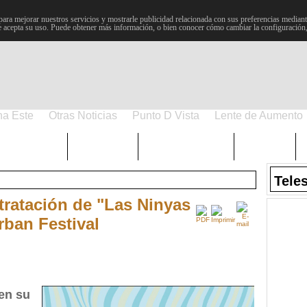
para mejorar nuestros servicios y mostrarle publicidad relacionada con sus preferencias mediante
 acepta su uso. Puede obtener más información, o bien conocer cómo cambiar la configuración
na Este
Otras Noticias
Punto D Vista
Lente de Aumento
Choniblog
MetroEste
Semana Santa
Sucesos
Tele
ntratación de "Las Ninyas
rban Festival
en su