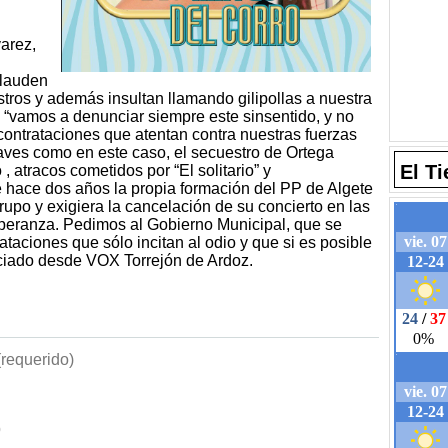
arez,
plauden
estros y además insultan llamando gilipollas a nuestra
e “vamos a denunciar siempre este sinsentido, y no
contrataciones que atentan contra nuestras fuerzas
raves como en este caso, el secuestro de Ortega
El T
, atracos cometidos por “El solitario” y
 hace dos años la propia formación del PP de Algete
rupo y exigiera la cancelación de su concierto en las
Esperanza. Pedimos al Gobierno Municipal, que se
ataciones que sólo incitan al odio y que si es posible
nciado desde VOX Torrejón de Ardoz.
requerido)
b