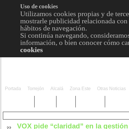
Uso de cookies
Utilizamos cookies propias y de terce
mostrarle publicidad relacionada con 
hábitos de navegación.
Si continúa navegando, consideramos
información, o bien conocer cómo cam
cookies
Portada
Torrejón
Alcalá
Zona Este
Otras Noticias
TRENDING
Púnica
Metro
Choniblog
MetroEst
VOX pide “claridad” en la gestión
ABR
22