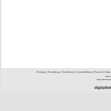
Portada
|
TorreNews
|
TorreSport
|
CorredorNews
|
Punto D Vista
©2010 El 
Página Optimizada par
digitalt