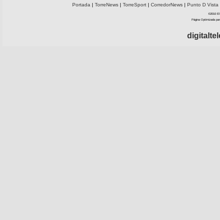
Portada
|
TorreNews
|
TorreSport
|
CorredorNews
|
Punto D Vista
©2010 El 
Página Optimizada par
digitalt