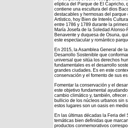
elíptica del Parque de El Capricho,
contiene una escultura del dios Bac
destacables y hermosas del parque 
Artístico, hoy Bien de Interés Cultura
entre 1786 y 1789 durante la primer
María Josefa de la Soledad Alonso-
Benavente y duquesa de Osuna, quie
este espectacular y romántico parqu
En 2015, la Asamblea General de la
Desarrollo Sostenible que conform
universal que sitúa los derechos hu
fundamentales es el desarrollo soste
grandes ciudades. Es en este context
conservación y el fomento de sus es
Fomentar la conservación y el desar
este objetivo fundamental ayudando 
cambio climático y, también, ofrece
bullicio de los núcleos urbanos sin
estos lugares son un oasis en medio 
En las últimas décadas la Feria del 
temáticas bien definidas que marcan 
productos conmemorativos correspo