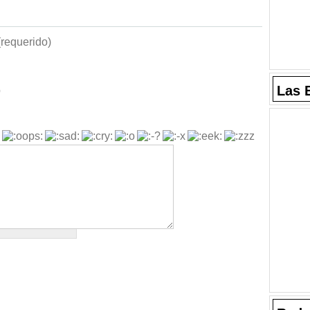
requerido)
Las 
b