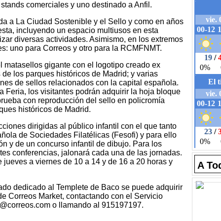
stands comerciales y uno destinado a Anfil.
da a La Ciudad Sostenible y el Sello y como en años
esta, incluyendo un espacio multiusos en esta
lizar diversas actividades. Asimismo, en los extremos
les: uno para Correos y otro para la RCMFNMT.
matasellos gigante con el logotipo creado ex
 de los parques históricos de Madrid; y varias
nes de sellos relacionados con la capital española.
 Feria, los visitantes podrán adquirir la hoja bloque
prueba con reproducción del sello en policromía
ues históricos de Madrid.
iones dirigidas al público infantil con el que tanto
ola de Sociedades Filatélicas (Fesofi) y para ello
ón y de un concurso infantil de dibujo. Para los
tes conferencias, jalonará cada una de las jornadas.
de jueves a viernes de 10 a 14 y de 16 a 20 horas y
A To
tado dedicado al Templete de Baco se puede adquirir
 de Correos Market, contactando con el Servicio
telia@correos.com o llamando al 915197197.