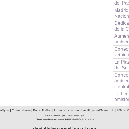
del Pa
Madrid
Naciona
Dedican
de la C
Aument
ambien
Correo
veinte 
La Pla
del Sel
Correo
ambient
Centra
La Feri
emisión
reSport
|
CorredorNews
|
Punto D Vista
|
Lente de aumento
|
Los Blogs del Telescopio
|
A Todo C
©2010 El Telescopio Digital •
Contacto
•
Aviso Legal
Página Optimizada para una resolución de 1024x768px
Firefox 3.6
Chrome 7.0
digitaltelescopio@gmail.com