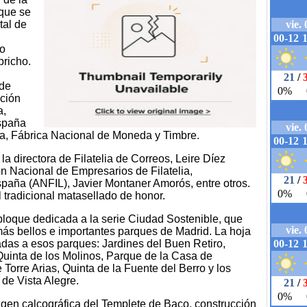
 que se
tal de
do
pricho.
 de
ación
a,
spaña
a, Fábrica Nacional de Moneda y Timbre.
la directora de Filatelia de Correos, Leire Díez
ón Nacional de Empresarios de Filatelia,
aña (ANFIL), Javier Montaner Amorós, entre otros.
el tradicional matasellado de honor.
bloque dedicada a la serie Ciudad Sostenible, que
ás bellos e importantes parques de Madrid. La hoja
das a esos parques: Jardines del Buen Retiro,
Quinta de los Molinos, Parque de la Casa de
Torre Arias, Quinta de la Fuente del Berro y los
 de Vista Alegre.
magen calcográfica del Templete de Baco, construcción