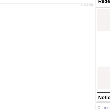
Rede
JComments
Noti
Correos