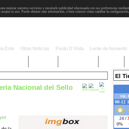
para mejorar nuestros servicios y mostrarle publicidad relacionada con sus preferencias mediante
 acepta su uso. Puede obtener más información, o bien conocer cómo cambiar la configuración
na Este
Otras Noticias
Punto D Vista
Lente de Aumento
Choniblog
MetroEste
Semana Santa
Sucesos
El T
ria Nacional del Sello
yor
 de la