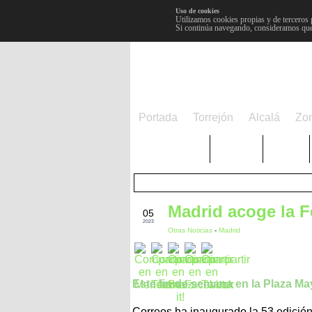
Uso de cookies
Utilizamos cookies propias y de terceros 
Si continúa navegando, consideramos que
Portada
Torrejón
Alcalá
Zo
TRENDING
Púnica
Metro
OCT
Madrid acoge la Fe
05
2023
Otras Noticias
-
Madrid
Este fin de semana en la Plaza Ma
Correos ha inaugurado la 53 edición