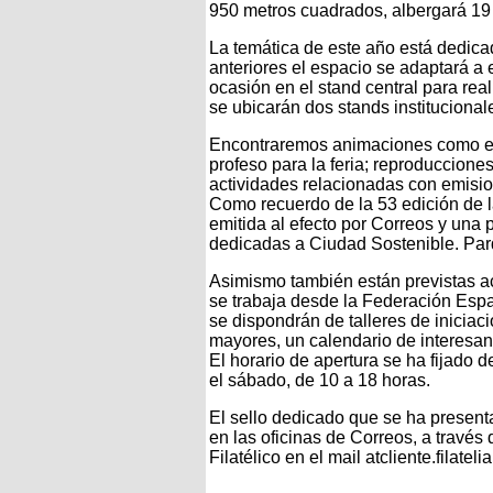
950 metros cuadrados, albergará 19 
La temática de este año está dedica
anteriores el espacio se adaptará a 
ocasión en el stand central para rea
se ubicarán dos stands instituciona
Encontraremos animaciones como el 
profeso para la feria; reproducciones
actividades relacionadas con emisio
Como recuerdo de la 53 edición de la
emitida al efecto por Correos y una 
dedicadas a Ciudad Sostenible. Parq
Asimismo también están previstas acc
se trabaja desde la Federación Españ
se dispondrán de talleres de iniciaci
mayores, un calendario de interesan
El horario de apertura se ha fijado 
el sábado, de 10 a 18 horas.
El sello dedicado que se ha presen
en las oficinas de Correos, a través
Filatélico en el mail atcliente.fila