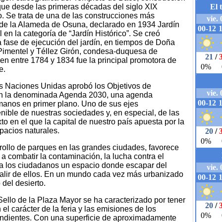
 que desde las primeras décadas del siglo XIX
o. Se trata de una de las construcciones más
de la Alameda de Osuna, declarado en 1934 Jardín
l en la categoría de “Jardín Histórico”. Se creó
a fase de ejecución del jardín, en tiempos de Doña
Pimentel y Téllez Girón, condesa-duquesa de
n entre 1784 y 1834 fue la principal promotora de
e.
s Naciones Unidas aprobó los Objetivos de
an la denominada Agenda 2030, una agenda
manos en primer plano. Uno de sus ejes
nible de nuestras sociedades y, en especial, de las
o en el que la capital de nuestro país apuesta por la
pacios naturales.
rollo de parques en las grandes ciudades, favorece
a combatir la contaminación, la lucha contra el
r a los ciudadanos un espacio donde escapar del
 salir de ellos. En un mundo cada vez más urbanizado
del desierto.
Sello de la Plaza Mayor se ha caracterizado por tener
el carácter de la feria y las emisiones de los
ndientes. Con una superficie de aproximadamente