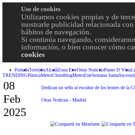
Uso de cookies
Utilizamos cookies propias y de terce
mostrarle publicidad relacionada con 
hábitos de navegación.
Si continúa navegando, consideramos
información, o bien conocer cómo cam
cookies
Portada
Torrejón
Alcalá
Zona Este
Otras Noticias
Punto D Vista
L
TRENDING
Púnica
Metro
Choniblog
MetroEste
Semana Santa
Sucesos
08
Dedican un sello al escultor de los leones de la C
Feb
Otras Noticias
-
Madrid
2025