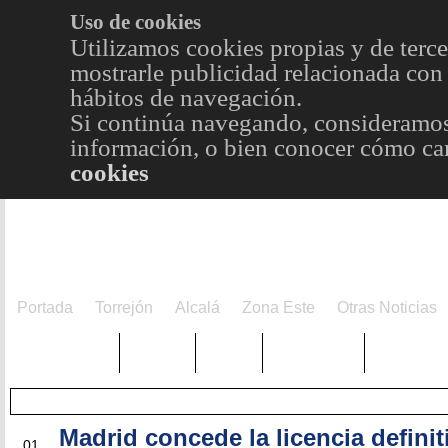
Uso de cookies
Utilizamos cookies propias y de terce
mostrarle publicidad relacionada con 
hábitos de navegación.
Si continúa navegando, consideramos
información, o bien conocer cómo cam
cookies
Portada
Torrejón
Alcalá
Zona Este
Otras Noticias
TRENDING
Púnica
Metro
Choniblog
MetroEst
Madrid concede la licencia definit
MAY
01