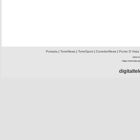
Portada
|
TorreNews
|
TorreSport
|
CorredorNews
|
Punto D Vista
©2010 El 
Página Optimizada par
digitalt