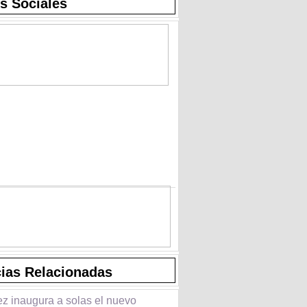
s Sociales
cias Relacionadas
z inaugura a solas el nuevo