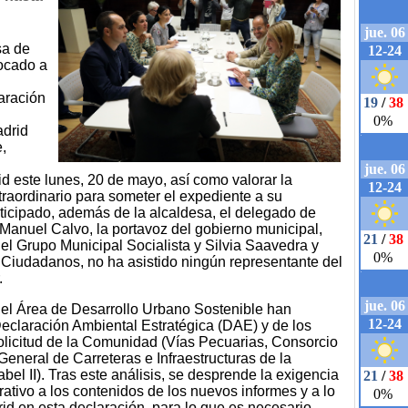
sa de
ocado a
aración
adrid
,
 este lunes, 20 de mayo, así como valorar la
traordinario para someter el expediente a su
ticipado, además de la alcaldesa, el delegado de
Manuel Calvo, la portavoz del gobierno municipal,
l Grupo Municipal Socialista y Silvia Saavedra y
Ciudadanos, no ha asistido ningún representante del
.
del Área de Desarrollo Urbano Sostenible han
Declaración Ambiental Estratégica (DAE) y de los
olicitud de la Comunidad (Vías Pecuarias, Consorcio
eneral de Carreteras e Infraestructuras de la
l II). Tras este análisis, se desprende la exigencia
ativo a los contenidos de los nuevos informes y a lo
d en esta declaración, para lo que es necesario