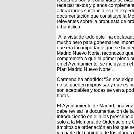
redactar textos y planos complementa
alteraciones sustanciales del exped
documentación que constituye la Mod
relevantes sobre la propuesta de or
urbanística.
“A la vista de todo esto” ha declar
mucho pero para gobernar es importa
que era tan importante que se hubie
Madrid Nuevo Norte, reconozco que l
comprometo a que el primer pleno or
en el Ayuntamiento, se incluya en el
Plan Madrid Nuevo Norte”.
Carmena ha añadido: “Se nos exige 
no se pueden improvisar y que es n
son aceptables y todas se van a pod
horas”.
El Ayuntamiento de Madrid, una vez v
debe revisar la documentación de la
introduciendo en ella las prescripci
solo a la Memoria de Ordenación y G
ámbitos de ordenación en los que se
y a parte del conjunto de los planos