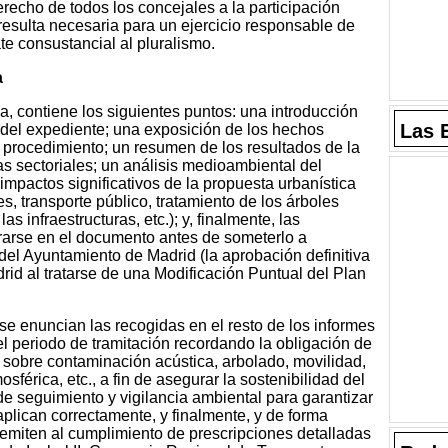
erecho de todos los concejales a la participación
 resulta necesaria para un ejercicio responsable de
e consustancial al pluralismo.
a
, contiene los siguientes puntos: una introducción
Las 
 del expediente; una exposición de los hechos
el procedimiento; un resumen de los resultados de la
as sectoriales; un análisis medioambiental del
impactos significativos de la propuesta urbanística
s, transporte público, tratamiento de los árboles
as infraestructuras, etc.); y, finalmente, las
arse en el documento antes de someterlo a
del Ayuntamiento de Madrid (la aprobación definitiva
d al tratarse de una Modificación Puntual del Plan
se enuncian las recogidas en el resto de los informes
l periodo de tramitación recordando la obligación de
 sobre contaminación acústica, arbolado, movilidad,
férica, etc., a fin de asegurar la sostenibilidad del
de seguimiento y vigilancia ambiental para garantizar
plican correctamente, y finalmente, y de forma
remiten al cumplimiento de prescripciones detalladas