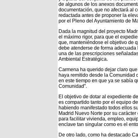
de algunos de los anexos documenta
documentación, que no afectará al c
redactada antes de proponer la elev
por el Pleno del Ayuntamiento de Ma
Dada la magnitud del proyecto Madr
el máximo rigor, para que el expedie
que, manteniéndose el objetivo de q
debe atenderse de forma adecuada l
una de las prescripciones señalada
Ambiental Estratégica.
Carmena ha querido dejar claro que
haya remitido desde la Comunidad d
en este tiempo en que ya se sabía qu
Comunidad”.
El objetivo de dotar al expediente d
es compartido tanto por el equipo d
habiendo manifestado todos ellos su 
Madrid Nuevo Norte por su carácter e
para facilitar vivienda, empleo, equ
enclave tan singular como es el ent
De otro lado, como ha destacado Car