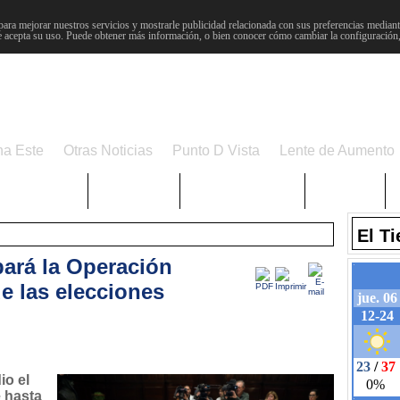
para mejorar nuestros servicios y mostrarle publicidad relacionada con sus preferencias mediante
 acepta su uso. Puede obtener más información, o bien conocer cómo cambiar la configuración
na Este
Otras Noticias
Punto D Vista
Lente de Aumento
Choniblog
MetroEste
Semana Santa
Sucesos
El T
ará la Operación
e las elecciones
io el
 hasta