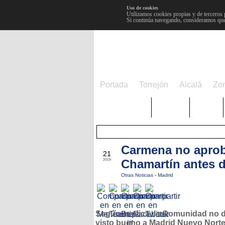
Uso de cookies
Utilizamos cookies propias y de terceros 
Si continúa navegando, consideramos que
Portada
Torrejón
Alcalá
Zo
TRENDING
Púnica
Metro
Carmena no aprob
MAY
21
Chamartín antes d
2019
Otras Noticias
-
Madrid
Según explica, la Comunidad no d
visto bueno a Madrid Nuevo Norte