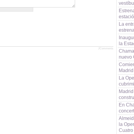
vestíbu
Estrena
estaci
La ent
estren
Inaugu
la Est
JComments
Chamar
nuevo 
Comien
Madrid
La Ope
cubrimi
Madrid 
constru
En Cha
concer
Almeida
la Ope
Cuatro