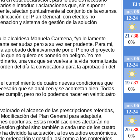
rios e introducir aclaraciones que, sin suponer
iente, afectan puntualmente al conjunto de la extensa
ificación del Plan General, con efectos no
denación y sistema de gestión de la solución
ado la alcaldesa Manuela Carmena, “yo lo lamento
nte ser audaz pero a su vez ser prudente. Para mí,
ra aprobado definitivamente por el Pleno el proyecto
o que no quiero es ponerlo en peligro. Yo me
dinario, una vez que se vuelva a la vida normalizada
 orden del día la convocatoria para la aprobación del
el cumplimiento de cuatro nuevas condiciones que
ecesario que se analicen y se acometan bien. Todas
er cumplir, pero no lo podemos hacer en veinticuatro
alorado el alcance de las prescripciones referidas,
 Modificación del Plan General para adaptarla,
ones oportunas. Estas modificaciones afectarán no
estión global sino también a cada uno de los cuatro
 ha dividido la actuación, a los estudios económicos,
 de ordenación y gestión, así como a los contenidos