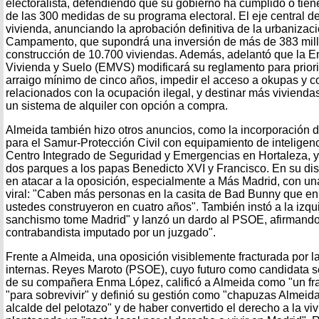
electoralista, defendiendo que su gobierno ha cumplido o tie
de las 300 medidas de su programa electoral. El eje central de
vivienda, anunciando la aprobación definitiva de la urbanizac
Campamento, que supondrá una inversión de más de 383 mill
construcción de 10.700 viviendas. Además, adelantó que la E
Vivienda y Suelo (EMVS) modificará su reglamento para prior
arraigo mínimo de cinco años, impedir el acceso a okupas y c
relacionados con la ocupación ilegal, y destinar más viviend
un sistema de alquiler con opción a compra.
Almeida también hizo otros anuncios, como la incorporación
para el Samur-Protección Civil con equipamiento de inteligenci
Centro Integrado de Seguridad y Emergencias en Hortaleza, y 
dos parques a los papas Benedicto XVI y Francisco. En su dis
en atacar a la oposición, especialmente a Más Madrid, con un
viral: "Caben más personas en la casita de Bad Bunny que en
ustedes construyeron en cuatro años". También instó a la izqui
sanchismo tome Madrid" y lanzó un dardo al PSOE, afirmando 
contrabandista imputado por un juzgado".
Frente a Almeida, una oposición visiblemente fracturada por l
internas. Reyes Maroto (PSOE), cuyo futuro como candidata se
de su compañera Enma López, calificó a Almeida como "un fr
"para sobrevivir" y definió su gestión como "chapuzas Almeida
alcalde del pelotazo" y de haber convertido el derecho a la vi