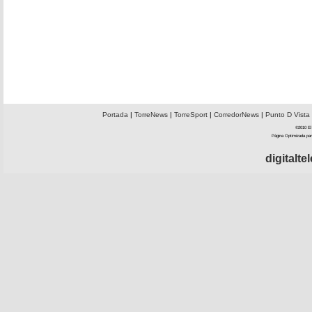
Portada
|
TorreNews
|
TorreSport
|
CorredorNews
|
Punto D Vista
©2010 El 
Página Optimizada par
digitalt