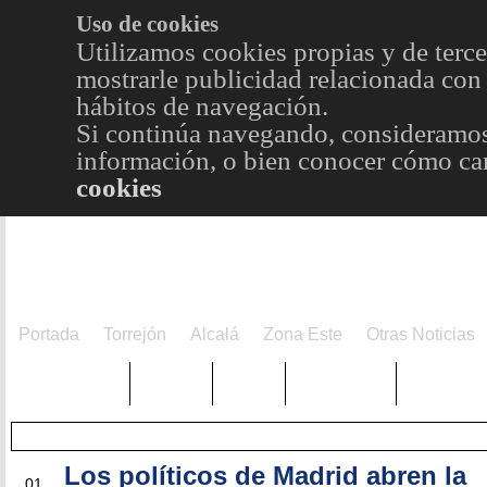
Uso de cookies
Utilizamos cookies propias y de terce
mostrarle publicidad relacionada con 
hábitos de navegación.
Si continúa navegando, consideramos
información, o bien conocer cómo cam
cookies
Portada
Torrejón
Alcalá
Zona Este
Otras Noticias
TRENDING
Púnica
Metro
Choniblog
MetroEst
Los políticos de Madrid abren la
JUL
01