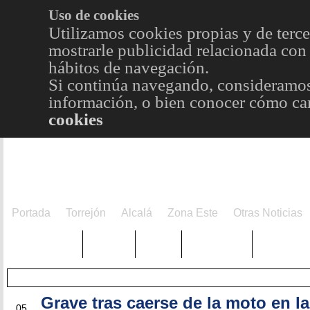
Uso de cookies
Utilizamos cookies propias y de terce
mostrarle publicidad relacionada con 
hábitos de navegación.
Si continúa navegando, consideramos
información, o bien conocer cómo cam
cookies
Portada
Torrejón
Alcalá
Zona Este
Otras Noticias
TRENDING
Púnica
Metro
Choniblog
MetroEst
Grave tras caerse de la moto en la
JUN
05