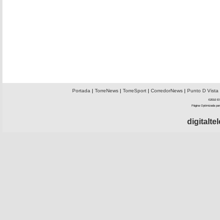
Portada
|
TorreNews
|
TorreSport
|
CorredorNews
|
Punto D Vista
©2010 El 
Página Optimizada par
digitalt