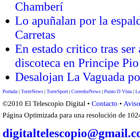
Chamberí
Lo apuñalan por la espald
Carretas
En estado critico tras ser
discoteca en Principe Pio
Desalojan La Vaguada po
Portada
|
TorreNews
|
TorreSport
|
CorredorNews
|
Punto D Vista
|
Le
©2010 El Telescopio Digital •
Contacto
•
Aviso
Página Optimizada para una resolución de 1
digitaltelescopio@gmail.