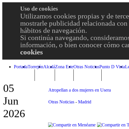
Uso de cookies
Utilizamos cookies propias y de terce
mostrarle publicidad relacionada con 
hábitos de navegación.
Si continúa navegando, consideramos
información, o bien conocer cómo cam
cookies
Portada
Torrejón
Alcalá
Zona Este
Otras Noticias
Punto D Vista
L
TRENDING
Púnica
Metro
Choniblog
MetroEste
05
Atropellan a dos mujeres en Usera
Jun
Otras Noticias
-
Madrid
2026