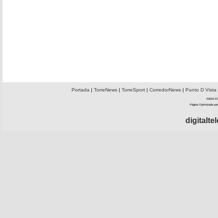
Portada
|
TorreNews
|
TorreSport
|
CorredorNews
|
Punto D Vista
©2010 El 
Página Optimizada par
digitalt