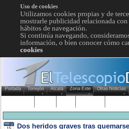
Uso de cookies
Utilizamos cookies propias y de terce
mostrarle publicidad relacionada con 
hábitos de navegación.
Si continúa navegando, consideramos
información, o bien conocer cómo cam
cookies
Portada
Torrejón
Alcalá
Zona Este
Otras Noticias
TRENDING
Púnica
Metro
Choniblog
MetroEst
Dos heridos graves tras quemarse
FEB
15