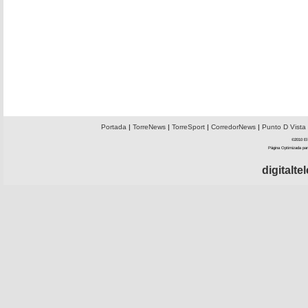
Portada
|
TorreNews
|
TorreSport
|
CorredorNews
|
Punto D Vista
©2010 El 
Página Optimizada par
digitalt