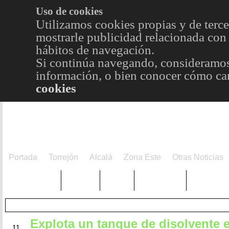
Uso de cookies
Utilizamos cookies propias y de terce
mostrarle publicidad relacionada con 
hábitos de navegación.
Si continúa navegando, consideramos
información, o bien conocer cómo cam
cookies
Portada
Torrejón
Alcalá
Zona Este
Otras Noticias
TRENDING
Púnica
Metro
Choniblog
MetroEst
Explota un tanque de disolvente 
FEB
11