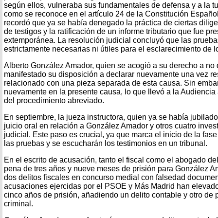
según ellos, vulneraba sus fundamentales de defensa y a la tute
como se reconoce en el artículo 24 de la Constitución Españo
recordó que ya se había denegado la práctica de ciertas dilig
de testigos y la ratificación de un informe tributario que fue 
extemporánea. La resolución judicial concluyó que las prueba
estrictamente necesarias ni útiles para el esclarecimiento de 
Alberto González Amador, quien se acogió a su derecho a no d
manifestado su disposición a declarar nuevamente una vez res
relacionado con una pieza separada de esta causa. Sin embarg
nuevamente en la presente causa, lo que llevó a la Audiencia 
del procedimiento abreviado.
En septiembre, la jueza instructora, quien ya se había jubilado
juicio oral en relación a González Amador y otros cuatro inve
judicial. Este paso es crucial, ya que marca el inicio de la fas
las pruebas y se escucharán los testimonios en un tribunal.
En el escrito de acusación, tanto el fiscal como el abogado de
pena de tres años y nueve meses de prisión para González A
dos delitos fiscales en concurso medial con falsedad documenta
acusaciones ejercidas por el PSOE y Más Madrid han elevado 
cinco años de prisión, añadiendo un delito contable y otro de
criminal.