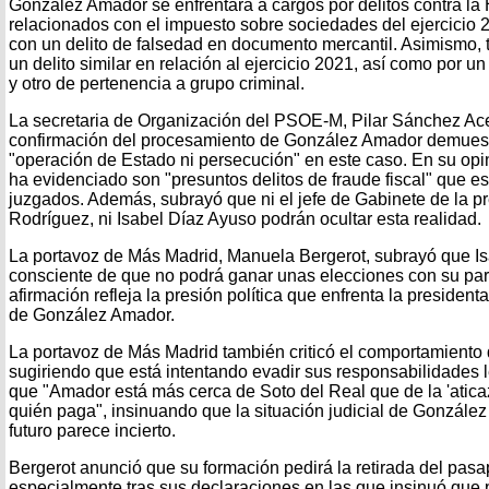
González Amador se enfrentará a cargos por delitos contra la
relacionados con el impuesto sobre sociedades del ejercicio 
con un delito de falsedad en documento mercantil. Asimismo, 
un delito similar en relación al ejercicio 2021, así como por u
y otro de pertenencia a grupo criminal.
La secretaria de Organización del PSOE-M, Pilar Sánchez Ace
confirmación del procesamiento de González Amador demuest
"operación de Estado ni persecución" en este caso. En su opi
ha evidenciado son "presuntos delitos de fraude fiscal" que e
juzgados. Además, subrayó que ni el jefe de Gabinete de la p
Rodríguez, ni Isabel Díaz Ayuso podrán ocultar esta realidad.
La portavoz de Más Madrid, Manuela Bergerot, subrayó que I
consciente de que no podrá ganar unas elecciones con su pare
afirmación refleja la presión política que enfrenta la president
de González Amador.
La portavoz de Más Madrid también criticó el comportamient
sugiriendo que está intentando evadir sus responsabilidades l
que "Amador está más cerca de Soto del Real que de la 'atic
quién paga", insinuando que la situación judicial de Gonzále
futuro parece incierto.
Bergerot anunció que su formación pedirá la retirada del pas
especialmente tras sus declaraciones en las que insinuó que 