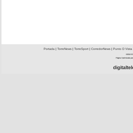
Portada
|
TorreNews
|
TorreSport
|
CorredorNews
|
Punto D Vista
©2010 El 
Página Optimizada par
digitalt