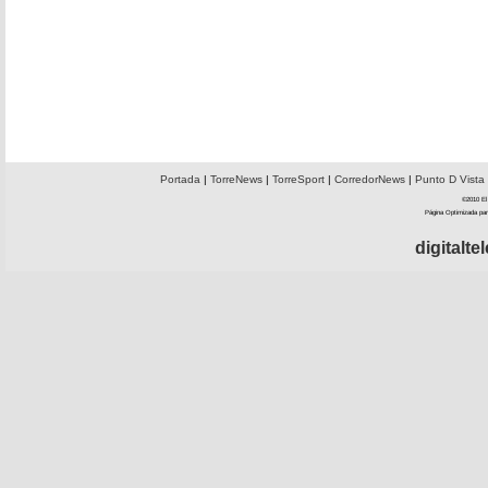
Portada
|
TorreNews
|
TorreSport
|
CorredorNews
|
Punto D Vista
©2010 El 
Página Optimizada par
digitalt