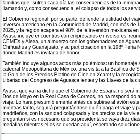
familias que "sufren cada día las consecuencias de la inmigra
llamando y, como consecuencia, el colapso de todos los servic
El Gobierno regional, por su parte, defiende la utilidad del vi
inversor americano en la Comunidad de Madrid, con más de 1
2025, y la región acapara el 98% de la inversión mexicana e
Ayuso incluye encuentros con empresarios e inversores, reu
CEMEX y Alsea, un almuerzo con los gobernadores de Aguasc
Chihuahua y Guanajuato, y su participación en la 198º Feria
donde Madrid es invitada de honor.
También incluye algunos actos más polémicos: un homenaje a
catedral Metropolitana de México, una visita a la Basílica de
la Gala de los Premios Platino de Cine en Xcaret y la recogida
Libertad del Congreso de Aguascalientes y las Llaves de la ci
Ayuso, que ya ha dicho que el Gobierno de España no será invi
Dos de Mayo en la Real Casa de Correos, no ha respondido aún
viaje. Lo hará presumiblemente antes de subirse al avión est
mientras tanto, seguirá preguntándose quién paga el viaje y pa
madrileños, con la sanidad colapsada y los precios de la vivi
preguntan si es necesario que su presidenta se vaya diez días 
medallas mientras ellos se quedan aquí, esperando solucione