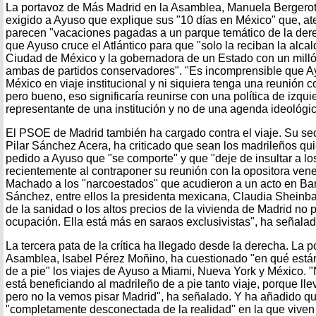
La portavoz de Más Madrid en la Asamblea, Manuela Bergerot,
exigido a Ayuso que explique sus "10 días en México" que, a
parecen "vacaciones pagadas a un parque temático de la derec
que Ayuso cruce el Atlántico para que "solo la reciban la alcal
Ciudad de México y la gobernadora de un Estado con un milló
ambas de partidos conservadores". "Es incomprensible que A
México en viaje institucional y ni siquiera tenga una reunión c
pero bueno, eso significaría reunirse con una política de izqu
representante de una institución y no de una agenda ideológi
El PSOE de Madrid también ha cargado contra el viaje. Su sec
Pilar Sánchez Acera, ha criticado que sean los madrileños qu
pedido a Ayuso que "se comporte" y que "deje de insultar a l
recientemente al contraponer su reunión con la opositora ven
Machado a los "narcoestados" que acudieron a un acto en Ba
Sánchez, entre ellos la presidenta mexicana, Claudia Sheinba
de la sanidad o los altos precios de la vivienda de Madrid no
ocupación. Ella está más en saraos exclusivistas", ha señal
La tercera pata de la crítica ha llegado desde la derecha. La 
Asamblea, Isabel Pérez Moñino, ha cuestionado "en qué están
de a pie" los viajes de Ayuso a Miami, Nueva York y México. 
está beneficiando al madrileño de a pie tanto viaje, porque ll
pero no la vemos pisar Madrid", ha señalado. Y ha añadido q
"completamente desconectada de la realidad" en la que vive