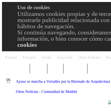
Uso de cookies
Utilizamos cookies propias y de terce
mostrarle publicidad relacionada con 
hábitos de navegación.
Si continúa navegando, consideramos
información, o bien conocer cómo cam
cookies
Portada
Torrejón
Alcalá
Zona Este
Otras Noticias
Pun
TRENDING
Púnica
Metro
Choniblog
MetroEste
MAY
05
Ayuso se marcha a Versalles por la Biennale de Arquitectura
2025
Otras Noticias
-
Comunidad de Madrid