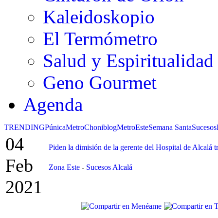
Kaleidoskopio
El Termómetro
Salud y Espiritualidad
Geno Gourmet
Agenda
TRENDING
Púnica
Metro
Choniblog
MetroEste
Semana Santa
Sucesos
04
Piden la dimisión de la gerente del Hospital de Alcalá t
Feb
Zona Este
-
Sucesos Alcalá
2021