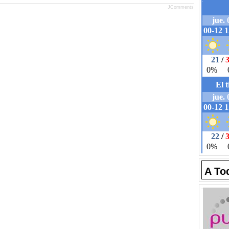
JComments
A To