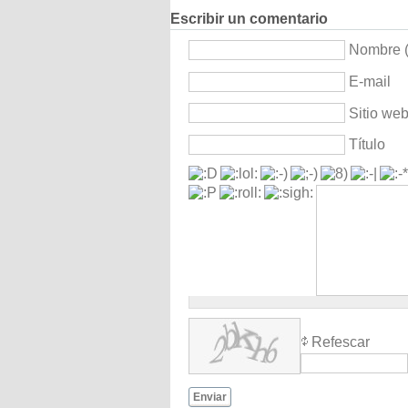
Escribir un comentario
Nombre (
E-mail
Sitio we
Título
Refescar
Enviar