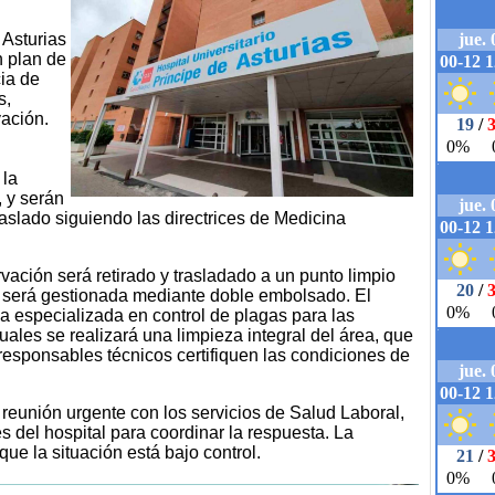
 Asturias
n plan de
cia de
s,
ación.
 la
, y serán
aslado siguiendo las directrices de Medicina
vación será retirado y trasladado a un punto limpio
a será gestionada mediante doble embolsado. El
a especializada en control de plagas para las
uales se realizará una limpieza integral del área, que
esponsables técnicos certifiquen las condiciones de
eunión urgente con los servicios de Salud Laboral,
s del hospital para coordinar la respuesta. La
ue la situación está bajo control.