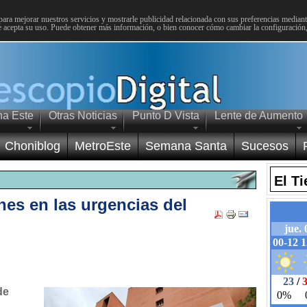
para mejorar nuestros servicios y mostrarle publicidad relacionada con sus preferencias mediante
 acepta su uso. Puede obtener más información, o bien conocer cómo cambiar la configuración
na Este
Otras Noticias
Punto D Vista
Lente de Aumento
Choniblog
MetroEste
Semana Santa
Sucesos
El T
es en las urgencias del
de