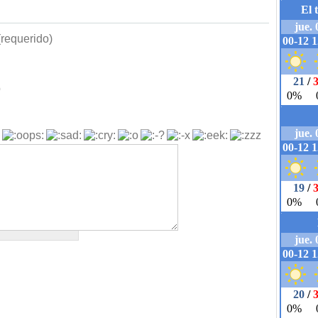
requerido)
b