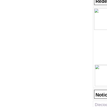
Rede
Noti
Diecio