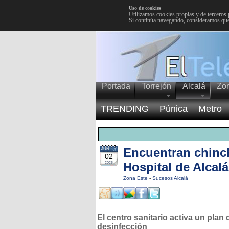
Uso de cookies
Utilizamos cookies propias y de terceros 
Si continúa navegando, consideramos que
Portada
Torrejón
Alcalá
Zo
TRENDING
Púnica
Metro
Encuentran chinch
JUN
02
Hospital de Alcalá
2026
Zona Este
-
Sucesos Alcalá
El centro sanitario activa un plan 
desinfección