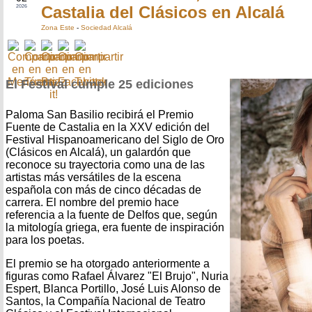
Castalia del Clásicos en Alcalá
2026
Zona Este
-
Sociedad Alcalá
El Festival cumple 25 ediciones
Paloma San Basilio recibirá el Premio
Fuente de Castalia en la XXV edición del
Festival Hispanoamericano del Siglo de Oro
(Clásicos en Alcalá), un galardón que
reconoce su trayectoria como una de las
artistas más versátiles de la escena
española con más de cinco décadas de
carrera. El nombre del premio hace
referencia a la fuente de Delfos que, según
la mitología griega, era fuente de inspiración
para los poetas.
El premio se ha otorgado anteriormente a
figuras como Rafael Álvarez "El Brujo", Nuria
Espert, Blanca Portillo, José Luis Alonso de
Santos, la Compañía Nacional de Teatro