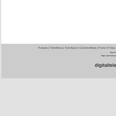
Portada
|
TorreNews
|
TorreSport
|
CorredorNews
|
Punto D Vista
©2010 El 
Página Optimizada par
digitalt