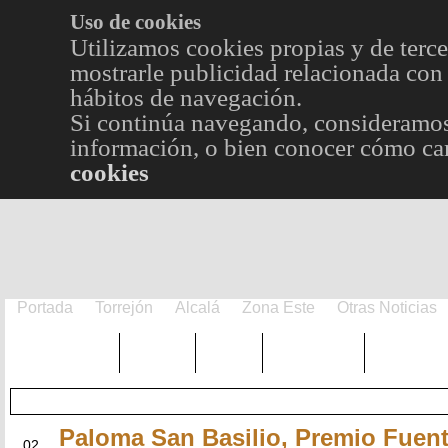
Uso de cookies
Utilizamos cookies propias y de terce
mostrarle publicidad relacionada con 
hábitos de navegación.
Si continúa navegando, consideramos
información, o bien conocer cómo cam
cookies
Portada
Torrejón
Alcalá
Zona Este
Otras Noticias
TRENDING
Púnica
Metro
Choniblog
MetroEst
Paloma San Basilio, Premio Fuen
JUN
02