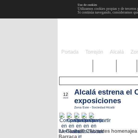
Uso de cookies
Utilizamos cookies propias y de terceros 
Si continúa navegando, consideramos que
Portada
Torrejón
Alcalá
Zo
TRENDING
Púnica
Metro
Alcalá estrena el
JUN
12
exposiciones
2024
Zona Este
-
Sociedad Alcalá
La Casa de Cervantes homenajea 
Barraca