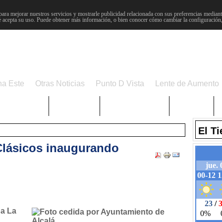
para mejorar nuestros servicios y mostrarle publicidad relacionada con sus preferencias mediante
 acepta su uso. Puede obtener más información, o bien conocer cómo cambiar la configuración
na Este
Otras Noticias
Punto D Vista
Lente de Aumento
Choniblog
MetroEste
Semana Santa
Sucesos
El T
 Clásicos inaugurando
a La