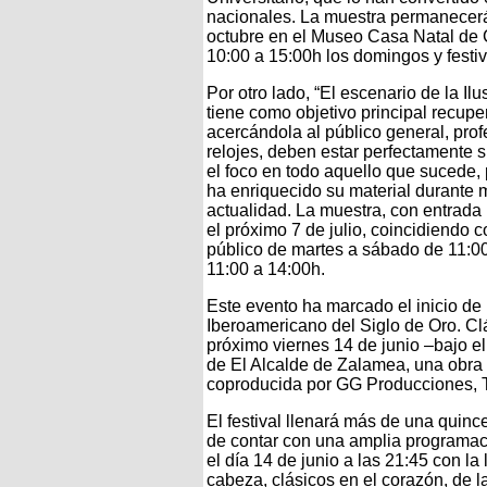
nacionales. La muestra permanecerá 
octubre en el Museo Casa Natal de 
10:00 a 15:00h los domingos y festiv
Por otro lado, “El escenario de la Il
tiene como objetivo principal recuper
acercándola al público general, pro
relojes, deben estar perfectamente s
el foco en todo aquello que sucede,
ha enriquecido su material durante
actualidad. La muestra, con entrada l
el próximo 7 de julio, coincidiendo c
público de martes a sábado de 11:00
11:00 a 14:00h.
Este evento ha marcado el inicio de l
Iberoamericano del Siglo de Oro. Clá
próximo viernes 14 de junio –bajo el
de El Alcalde de Zalamea, una obra 
coproducida por GG Producciones, T
El festival llenará más de una qui
de contar con una amplia programaci
el día 14 de junio a las 21:45 con la
cabeza, clásicos en el corazón, de