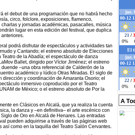
rá el debut de una programación que no habrá hecho
ía, circo, folclore, exposiciones, flamenco,
s, charlas y jornadas académicas, pasacalles, música
tendrán lugar en esta edición del festival, que duplica
 anteriores.
eral podrá disfrutar de espectáculos y actividades tan
rnudo y Cantando; el estreno absoluto de Elecciones
 Teatro de la Abadía; el espectáculo de danza
Mov Ballet, dirigido por Víctor Jiménez; el estreno
duende –una obra referencial de Calderón de la
entro académico y lúdico Otras Miradas. El siglo de
n dirección y coordinación de Amaranta Osorio; el
pectáculo inmersivo coproducido por el Teatro
NAM de México; o el estreno absoluto de Por la
A To
nte en Clásicos en Alcalá, que ya realiza la cuenta
úsica, la danza y –en definitiva– el arte escénico con
 Siglo de Oro en Alcalá de Henares. Las entradas
ival pueden adquirirse a través de las páginas web
es así como en la taquilla del Teatro Salón Cervantes.