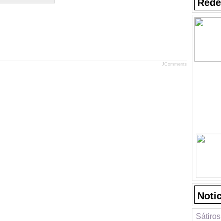
Rede
JComments
Noti
Sátiros