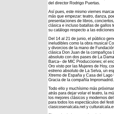
del director Rodrigo Puertas.
Así pues, este mismo viernes marca
más que empezar: teatro, danza, poes
presentaciones de libros, concierto
clásica e incluso batallas de gallos 
su catálogo respecto a las ediciones
Del 14 al 21 de junio, el público gen
ineludibles como la obra musical Co
y divorcios de la mano de Fundación
clásica Don Juan de la compañçoa La
absoluto con dos pases de La Dama 
Barca– de MIC Producciones; el encu
Oro visto por las Mujeres de Hoy, co
estreno absoluto de La Selva, un es
Xtremo de España y Casa del Lago U
Gracia de la compañía Impromadrid.
Todo ello y muchísimo más próximame
atrás para dejar volar el teatro, la m
los mejores clásicos y modernos del
para todos los espectáculos del fest
clasicosenalcala.net y culturalcala.