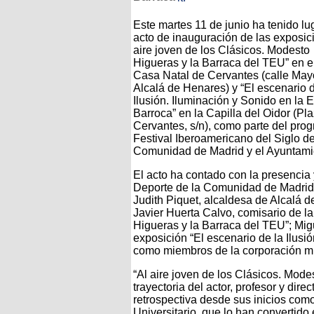
Este martes 11 de junio ha tenido lu
acto de inauguración de las exposic
aire joven de los Clásicos. Modesto
Higueras y la Barraca del TEU” en 
Casa Natal de Cervantes (calle Mayo
Alcalá de Henares) y “El escenario d
Ilusión. Iluminación y Sonido en la 
Barroca” en la Capilla del Oidor (Pl
Cervantes, s/n), como parte del pro
Festival Iberoamericano del Siglo de
Comunidad de Madrid y el Ayuntami
El acto ha contado con la presencia
Deporte de la Comunidad de Madrid
Judith Piquet, alcaldesa de Alcalá de
Javier Huerta Calvo, comisario de la
Higueras y la Barraca del TEU”; Mig
exposición “El escenario de la Ilusi
como miembros de la corporación mu
“Al aire joven de los Clásicos. Mod
trayectoria del actor, profesor y dir
retrospectiva desde sus inicios como
Universitario, que lo han convertido 