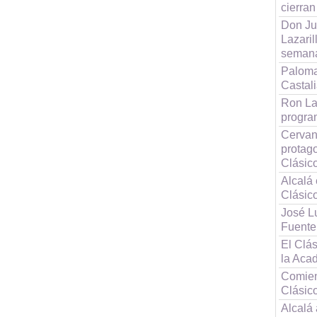
cierran
Don Ju
Lazaril
semana
Paloma
Castali
Ron La
progra
Cervan
protago
Clásic
Alcalá 
Clásic
José Lu
Fuente
El Clás
la Aca
Comien
Clásic
Alcalá 