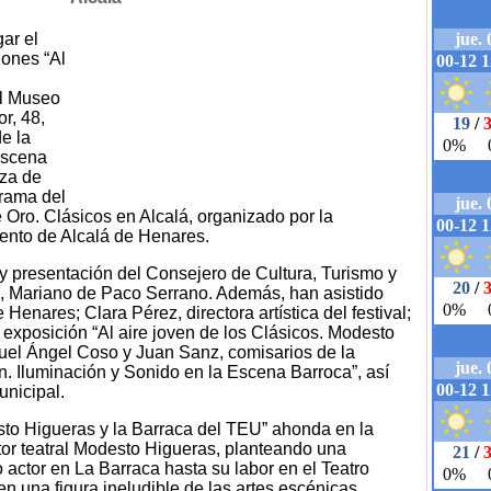
gar el
iones “Al
el Museo
r, 48,
e la
Escena
aza de
grama del
 Oro. Clásicos en Alcalá, organizado por la
ento de Alcalá de Henares.
 y presentación del Consejero de Cultura, Turismo y
, Mariano de Paco Serrano. Además, han asistido
 Henares; Clara Pérez, directora artística del festival;
 exposición “Al aire joven de los Clásicos. Modesto
uel Ángel Coso y Juan Sanz, comisarios de la
ón. Iluminación y Sonido en la Escena Barroca”, así
nicipal.
esto Higueras y la Barraca del TEU” ahonda en la
ector teatral Modesto Higueras, planteando una
 actor en La Barraca hasta su labor en el Teatro
en una figura ineludible de las artes escénicas