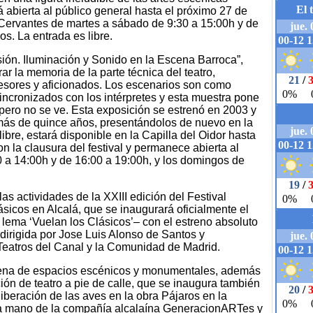
abierta al público general hasta el próximo 27 de
Cervantes de martes a sábado de 9:30 a 15:00h y de
os. La entrada es libre.
usión. Iluminación y Sonido en la Escena Barroca”,
ar la memoria de la parte técnica del teatro,
fesores y aficionados. Los escenarios son como
incronizados con los intérpretes y esta muestra pone
 pero no se ve. Esta exposición se estrenó en 2003 y
 más de quince años, presentándolos de nuevo en la
ibre, estará disponible en la Capilla del Oidor hasta
on la clausura del festival y permanece abierta al
 a 14:00h y de 16:00 a 19:00h, y los domingos de
as actividades de la XXIII edición del Festival
sicos en Alcalá, que se inaugurará oficialmente el
 lema ‘Vuelan los Clásicos’– con el estreno absoluto
dirigida por Jose Luis Alonso de Santos y
eatros del Canal y la Comunidad de Madrid.
ncena de espacios escénicos y monumentales, además
ón de teatro a pie de calle, que se inaugura también
 liberación de las aves en la obra Pájaros en la
 la mano de la compañía alcalaína GeneracionARTes y