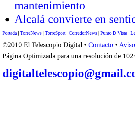
mantenimiento
Alcalá convierte en senti
Portada
|
TorreNews
|
TorreSport
|
CorredorNews
|
Punto D Vista
|
Le
©2010 El Telescopio Digital •
Contacto
•
Aviso
Página Optimizada para una resolución de 1
digitaltelescopio@gmail.