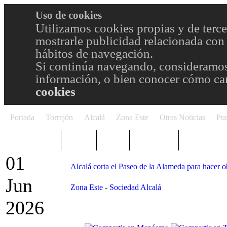
Uso de cookies
Utilizamos cookies propias y de terce
mostrarle publicidad relacionada con 
hábitos de navegación.
Si continúa navegando, consideramos
información, o bien conocer cómo cam
cookies
Portada
Torrejón
Alcalá
Zona Este
Otras Noticias
Pun
TRENDING
Púnica
Metro
Choniblog
MetroEste
01
Alcalá corta el Paseo de la Alameda para hacer o
Jun
Zona Este
-
Sociedad Alcalá
2026