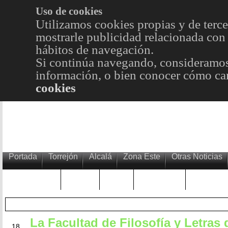
Uso de cookies
Utilizamos cookies propias y de terce
mostrarle publicidad relacionada con 
hábitos de navegación.
Si continúa navegando, consideramos
información, o bien conocer cómo cam
cookies
Portada
Torrejón
Alcalá
Zona Este
Otras Noticias
TRENDING
Púnica
Metro
Choniblog
MetroEst
La Facultad de Filosofía y Letras
ABR
18