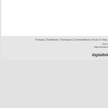
Portada
|
TorreNews
|
TorreSport
|
CorredorNews
|
Punto D Vista
©2010 El 
Página Optimizada par
digitalt