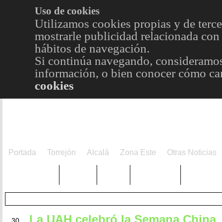
Uso de cookies
Utilizamos cookies propias y de terce
mostrarle publicidad relacionada con 
hábitos de navegación.
Si continúa navegando, consideramos
información, o bien conocer cómo cam
cookies
Portada
Torrejón
Alcalá
Zona Este
Otras Noticias
TRENDING
Púnica
Metro
Choniblog
MetroEst
NOV
La UAH celebró la Semana China
30