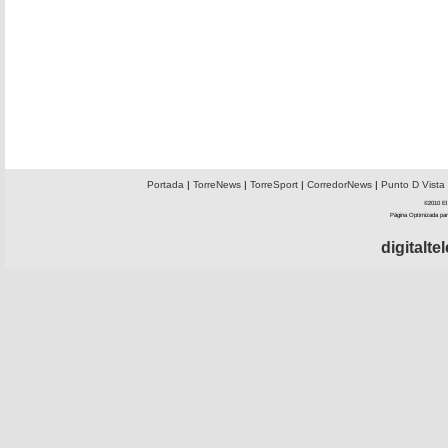
Portada
|
TorreNews
|
TorreSport
|
CorredorNews
|
Punto D Vista
©2010 El 
Página Optimizada par
digitalt