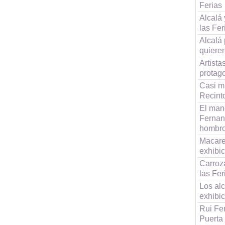
Ferias
Alcalá 
las Fer
Alcalá
quiere
Artist
protag
Casi m
Recinto
El man
Fernan
hombr
Macaren
exhibi
Carroza
las Fer
Los alc
exhibi
Rui Fe
Puerta