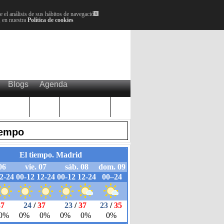
 el análisis de sus hábitos de navegación.
x
, en nuestra
Política de cookies
Blogs
Agenda
Plenos
Paro
Cervantes
iempo