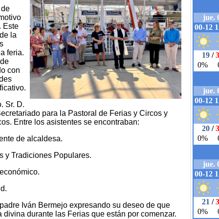
 de
motivo
. Este
de la
s
a feria.
 de
do con
ades
icativo.
. Sr. D.
ecretariado para la Pastoral de Ferias y Circos y
os. Entre los asistentes se encontraban:
ente de alcaldesa.
s y Tradiciones Populares.
o económico.
ud.
padre Iván Bermejo expresando su deseo de que
a divina durante las Ferias que están por comenzar.