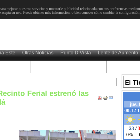
para mejorar nuestros servicios y mostrarle publicidad relacionada con sus preferencias mediante
 acepta su uso. Puede obtener más información, o bien conocer cómo cambiar la configuración
na Este
Otras Noticias
Punto D Vista
Lente de Aumento
Choniblog
MetroEste
Semana Santa
Sucesos
El T
ecinto Ferial estrenó las
lá