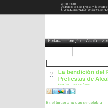
Uso de cookies
Utilizamos cookies propias y de terceros 
Si continúa navegando, consideramos que
Portada
Torrejón
Alcalá
Zo
TRENDING
Púnica
Metro
La bendición del R
AGO
22
Prefiestas de Alca
2025
Zona Este
-
Sociedad Alcalá
Es el tercer año que se celebra