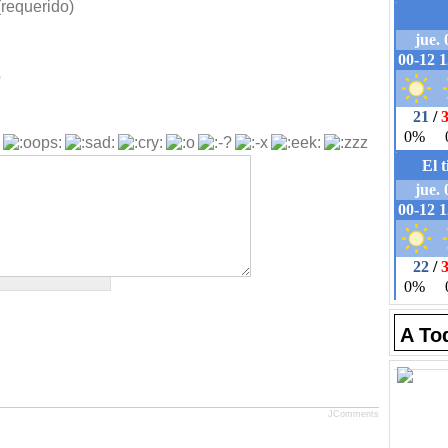
requerido)
b
A To
JComments