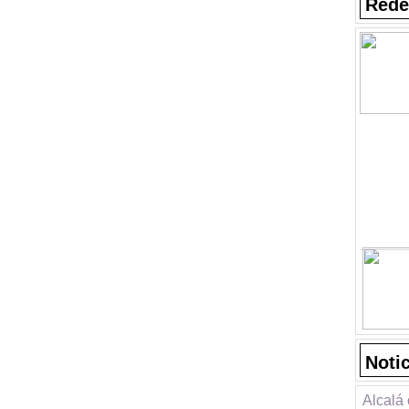
Rede
Noti
Alcalá 